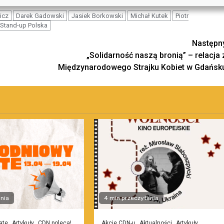
icz
Darek Gadowski
Jasiek Borkowski
Michał Kutek
Piotr
Stand-up Polska
Następn
„Solidarność naszą bronią” – relacja 
Międzynarodowego Strajku Kobiet w Gdańsk
nia
4 min przeczytania
ate
Artykuły
CDN poleca!
Akcje CDN-u
Aktualności
Artykuły