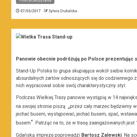
1 min przeczytania
07/03/2017
Sylwia Drukalska
Panowie obecnie podróżują po Polsce prezentując 
Stand-Up Polska to grupa skupiająca wokół siebie komi
absurdalnych żartów odnoszących się do codziennego ży
nich wypracował sobie swój charakterystyczny styl.
Podczas Wielkiej Trasy panowie wystąpią w 14 najwięks
„
na swojej stronie piszą
przez cały marzec będziemy ws
jechać busem, występować, jechać busem, spać, wstawa
”
busem
. Patrząc na to, że w trasę zaangażowanych jest
Gdańską imprezę poprowadzi
Bartosz Zalewski
. Na s