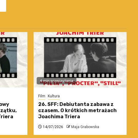
4 min przeczytania
Film
Kultura
nowy
26. SFF: Debiutanta zabawa z
czątku,
czasem. O krótkich metrażach
riera
Joachima Triera
14/07/2026
Maja Grabowska