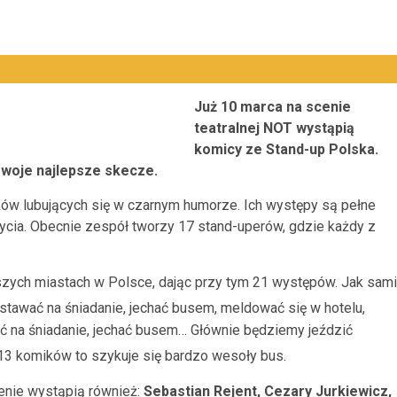
Już 10 marca na scenie
teatralnej NOT wystąpią
komicy ze Stand-up Polska.
swoje najlepsze skecze.
ków lubujących się w czarnym humorze. Ich występy są pełne
cia. Obecnie zespół tworzy 17 stand-uperów, gdzie każdy z
zych miastach w Polsce, dając przy tym 21 występów. Jak sami
tawać na śniadanie, jechać busem, meldować się w hotelu,
ć na śniadanie, jechać busem… Głównie będziemy jeździć
 13 komików to szykuje się bardzo wesoły bus.
cenie wystąpią również:
Sebastian Rejent, Cezary Jurkiewicz,