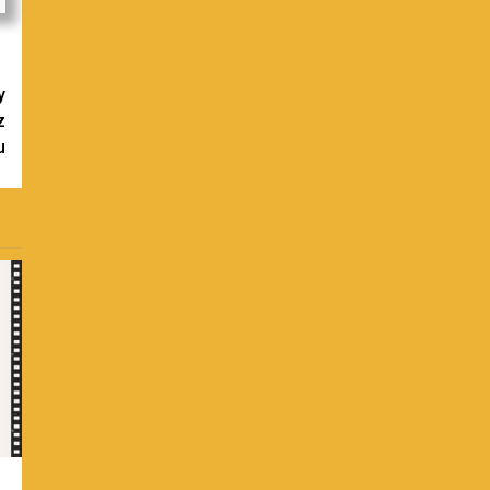
y
z
u