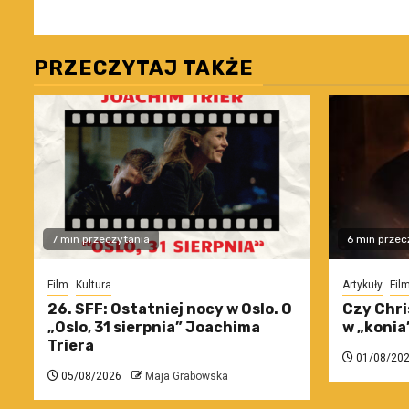
PRZECZYTAJ TAKŻE
7 min przeczytania
6 min przec
Film
Kultura
Artykuły
Fil
26. SFF: Ostatniej nocy w Oslo. O
Czy Chri
„Oslo, 31 sierpnia” Joachima
w „konia
Triera
01/08/20
05/08/2026
Maja Grabowska