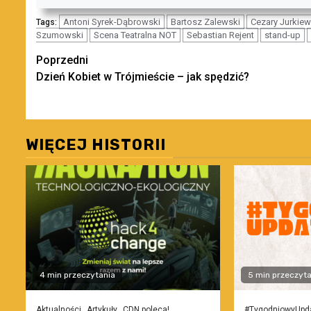
Antoni Syrek-Dąbrowski
Bartosz Zalewski
Cezary Jurkiew
Tags:
Szumowski
Scena Teatralna NOT
Sebastian Rejent
stand-up
Zobacz
Poprzedni
Dzień Kobiet w Trójmieście – jak spędzić?
wpisy
WIĘCEJ HISTORII
4 min przeczytania
5 min przeczyta
Aktualności
Artykuły
CDN poleca!
#TygodniowyUpd