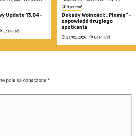
CDN poleca!
y Update 13.04–
Dekady Wolności: „Plemię” –
zapowiedź drugiego
spotkania
Eden Król
21/02/2026
Eden Król
e pola są oznaczone
*