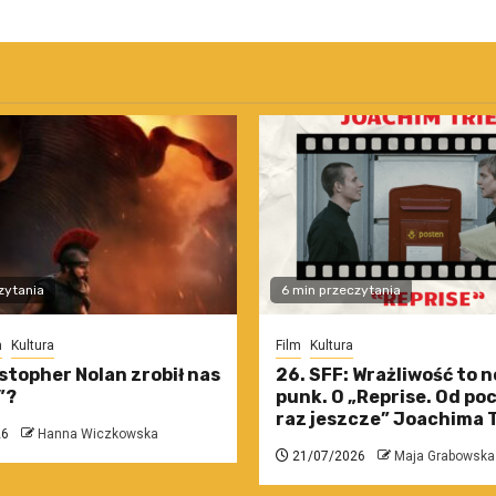
zytania
6 min przeczytania
m
Kultura
Film
Kultura
stopher Nolan zrobił nas
26. SFF: Wrażliwość to 
”?
punk. O „Reprise. Od po
raz jeszcze” Joachima T
26
Hanna Wiczkowska
21/07/2026
Maja Grabowska