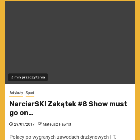
3 min przeczytania
Artykuły
Sport
NarciarSKI Zakątek #8 Show must
go on…
29/01/2017
Mateusz Hawrot
Polacy po wygranych zawodach drużynowych | T.