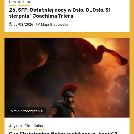
Film
Kultura
26. SFF: Ostatniej nocy w Oslo. O „Oslo, 31
sierpnia” Joachima Triera
05/08/2026
Maja Grabowska
6 min przeczytania
Artykuły
Film
Kultura
Czy Christopher Nolan zrobił nas w „konia”?