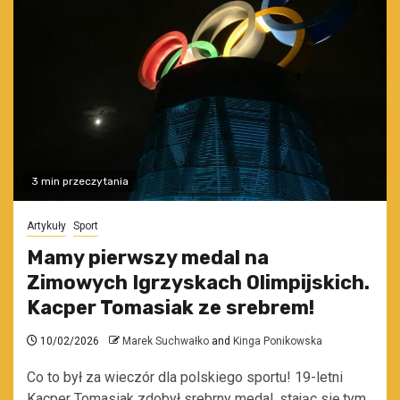
3 min przeczytania
Artykuły
Sport
Mamy pierwszy medal na
Zimowych Igrzyskach Olimpijskich.
Kacper Tomasiak ze srebrem!
10/02/2026
Marek Suchwałko
and
Kinga Ponikowska
Co to był za wieczór dla polskiego sportu! 19-letni
Kacper Tomasiak zdobył srebrny medal, stając się tym