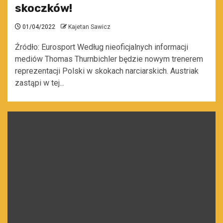
skoczków!
01/04/2022
Kajetan Sawicz
Źródło: Eurosport Według nieoficjalnych informacji
mediów Thomas Thurnbichler będzie nowym trenerem
reprezentacji Polski w skokach narciarskich. Austriak
zastąpi w tej...