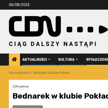
Przejdź
06/08/2026
do
treści
AKTUALNOŚCI
KULTURA
SPOŁECZEŃ
Strona główna
Bednarek w klubie Pokład
CDN poleca!
Bednarek w klubie Pokła