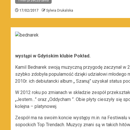
1 min przeczytania
17/02/2017
Sylwia Drukalska
wystąpi w Gdyńskim klubie Pokład.
Kamil Bednarek swoją muzyczną przygodę zaczynał w 2
szybko zdobyła popularność dzięki udziałowi młodego m
2010r. ich debiutancki album „ Szanuj” uzyskał status pod
W 2012 roku po zmianach w składzie zespół przekształ
„Jestem…” oraz „Oddycham ”. Obie płyty cieszyły się sp
kolejna – platynowej.
Zespół ma na swoim koncie występy m.in. na
Festiwalu 
sopockich Top Trendach.
Muzycy znani są w takich hitów