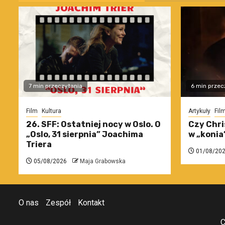
7 min przeczytania
6 min przec
Film
Kultura
Artykuły
Fil
26. SFF: Ostatniej nocy w Oslo. O
Czy Chri
„Oslo, 31 sierpnia” Joachima
w „konia
Triera
01/08/20
05/08/2026
Maja Grabowska
O nas
Zespół
Kontakt
C