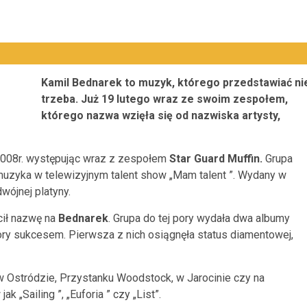
Kamil Bednarek to muzyk, którego przedstawiać ni
trzeba. Już 19 lutego wraz ze swoim zespołem,
którego nazwa wzięła się od nazwiska artysty,
008r. występując wraz z zespołem
Star Guard Muffin.
Grupa
uzyka w telewizyjnym talent show „Mam talent ”. Wydany w
wójnej platyny.
cił nazwę na
Bednarek
. Grupa do tej pory wydała dwa albumy
ory sukcesem. Pierwsza z nich osiągnęła status diamentowej,
w Ostródzie, Przystanku Woodstock, w Jarocinie czy na
 jak
„Sailing ”, „Euforia ” czy „List”.