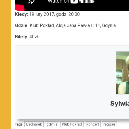
Kiedy:
19 luty 2017, godz. 20:00
Gdzie:
Klub Pokład, Aleja Jana Pawła II 11, Gdynia
Bilety:
40zł
Sylwi
Bednarek
gdynia
Klub Pokład
koncert
reggae
Tags: