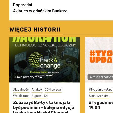
Zobacz
Poprzedni
Aviaries w gdańskim Bunkrze
wpisy
WIĘCEJ HISTORII
4 min przeczytania
5 min przeczyta
Aktualności
Artykuły
CDN poleca!
#TygodniowyUpd
Współpraca
Zapowiedzi
Społeczeństwo
Zobaczyć Bałtyk takim, jaki
#Tygodniow
być powinien – kolejna edycja
19.04
hackatonu Hack4Change!