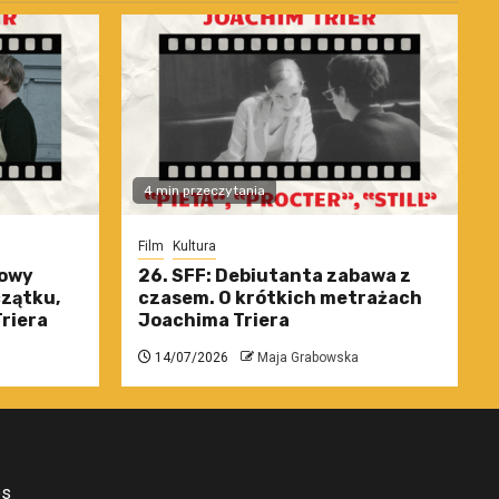
4 min przeczytania
Film
Kultura
nowy
26. SFF: Debiutanta zabawa z
czątku,
czasem. O krótkich metrażach
riera
Joachima Triera
14/07/2026
Maja Grabowska
es