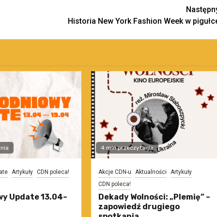
Następn
Historia New York Fashion Week w pigułc
nia
4 min przeczytania
ate
Artykuły
CDN poleca!
Akcje CDN-u
Aktualności
Artykuły
CDN poleca!
y Update 13.04–
Dekady Wolności: „Plemię” –
zapowiedź drugiego
spotkania