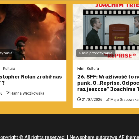
zytania
6 min przeczytania
m
Kultura
Film
Kultura
stopher Nolan zrobił nas
26. SFF: Wrażliwość to 
”?
punk. O „Reprise. Od po
raz jeszcze” Joachima T
26
Hanna Wiczkowska
21/07/2026
Maja Grabowska
opyright © All rights reserved.
|
Newsphere
autorstwa AF them