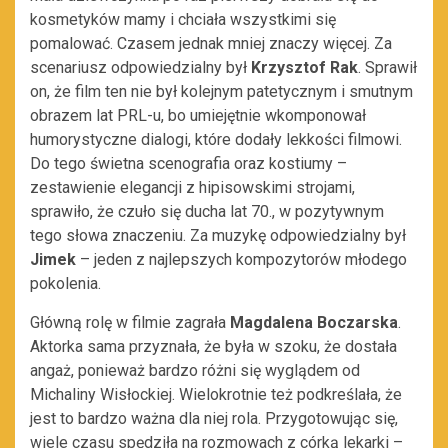
kosmetyków mamy i chciała wszystkimi się
pomalować. Czasem jednak mniej znaczy więcej. Za
scenariusz odpowiedzialny był
Krzysztof Rak
. Sprawił
on, że film ten nie był kolejnym patetycznym i smutnym
obrazem lat PRL-u, bo umiejętnie wkomponował
humorystyczne dialogi, które dodały lekkości filmowi.
Do tego świetna scenografia oraz kostiumy –
zestawienie elegancji z hipisowskimi strojami,
sprawiło, że czuło się ducha lat 70., w pozytywnym
tego słowa znaczeniu. Za muzykę odpowiedzialny był
Jimek
– jeden z najlepszych kompozytorów młodego
pokolenia.
Główną rolę w filmie zagrała
Magdalena Boczarska
.
Aktorka sama przyznała, że była w szoku, że dostała
angaż, ponieważ bardzo różni się wyglądem od
Michaliny Wisłockiej. Wielokrotnie też podkreślała, że
jest to bardzo ważna dla niej rola. Przygotowując się,
wiele czasu spędziła na rozmowach z córką lekarki –