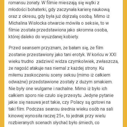
romansu żonaty. W filmie mieszają się wątki z
młodości bohaterki, gdy zaczynała karierę naukową
oraz z okresu, gdy była już dojrzałą osobą. Mimo iż
Michalina Wisłocka otwarcie mówiła o seksie, to w
filmie została przedstawiona jako skromna osoba,
której daleko do wyuzdanej kobiety.
Przed seansem przyznam, że bałam się, że film
zostanie przestawiony jako tani erotyk. W końcu w XXI
wieku trudno zadziwić widza czymkolwiek, zwłaszcza,
że nagość atakuje nas niemal z każdej strony. Ku
miłemu zaskoczeniu sceny seksu (mimo iż całkiem
odważne) przedstawione zostały z dużym smakiem.
Nie były one wulgarne i nachalne. Mimo iż było ich
całkiem sporo nie czuło się przesytu. Jedyne pytanie
jakie się nasuwa jest takie, czy Polacy są gotowi na
taki film. Podczas seansu średnia wieku osób na sali
kinowej wynosiła raczej 25+, to jednak przy wielu
rozbieranych scenach słychać było śmiech, co