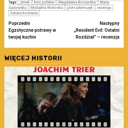
Jimek
kino polskie
Magdalena Boczarska
Maria
Tags:
Sadowska
Michalina Wisłocka
piotr adamczyk
recenzja
Sztuka kochania
Zobacz
Poprzedni
Następny
Egzotyczne potrawy w
„Resident Evil: Ostatni
wpisy
twojej kuchni
Rozdział” – recenzja
WIĘCEJ HISTORII