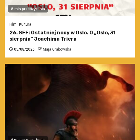
8 min przeczytania
Film
Kultura
26. SFF: Ostatniej nocy w Oslo. O „Oslo, 31
sierpnia” Joachima Triera
05/08/2026
Maja Grabowska
6 min przeczytania