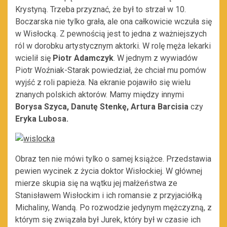
Krystyną. Trzeba przyznać, że był to strzał w 10.
Boczarska nie tylko grała, ale ona całkowicie wczuła się
w Wisłocką. Z pewnością jest to jedna z ważniejszych
ról w dorobku artystycznym aktorki. W rolę męża lekarki
wcielił się
Piotr Adamczyk
. W jednym z wywiadów
Piotr Woźniak-Starak powiedział, że chciał mu pomów
wyjść z roli papieża. Na ekranie pojawiło się wielu
znanych polskich aktorów. Mamy między innymi
Borysa Szyca, Danutę Stenkę, Artura Barcisia
czy
Eryka Lubosa.
Obraz ten nie mówi tylko o samej książce. Przedstawia
pewien wycinek z życia doktor Wisłockiej. W głównej
mierze skupia się na wątku jej małżeństwa ze
Stanisławem Wisłockim i ich romansie z przyjaciółką
Michaliny, Wandą. Po rozwodzie jedynym mężczyzną, z
którym się związała był Jurek, który był w czasie ich