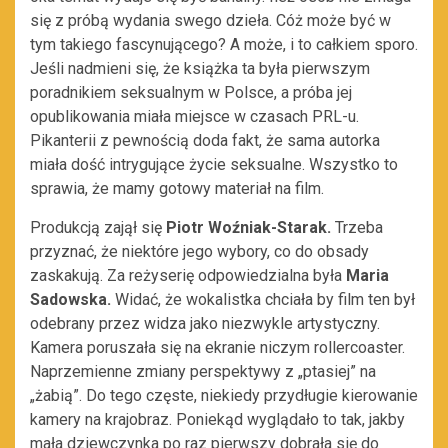
się z próbą wydania swego dzieła. Cóż może być w
tym takiego fascynującego? A może, i to całkiem sporo.
Jeśli nadmieni się, że książka ta była pierwszym
poradnikiem seksualnym w Polsce, a próba jej
opublikowania miała miejsce w czasach PRL-u.
Pikanterii z pewnością doda fakt, że sama autorka
miała dość intrygujące życie seksualne. Wszystko to
sprawia, że mamy gotowy materiał na film.
Produkcją zajął się
Piotr Woźniak-Starak.
Trzeba
przyznać, że niektóre jego wybory, co do obsady
zaskakują. Za reżyserię odpowiedzialna była
Maria
Sadowska.
Widać, że wokalistka chciała by film ten był
odebrany przez widza jako niezwykle artystyczny.
Kamera poruszała się na ekranie niczym rollercoaster.
Naprzemienne zmiany perspektywy z „ptasiej” na
„żabią”. Do tego częste, niekiedy przydługie kierowanie
kamery na krajobraz. Poniekąd wyglądało to tak, jakby
mała dziewczynka po raz pierwszy dobrała się do