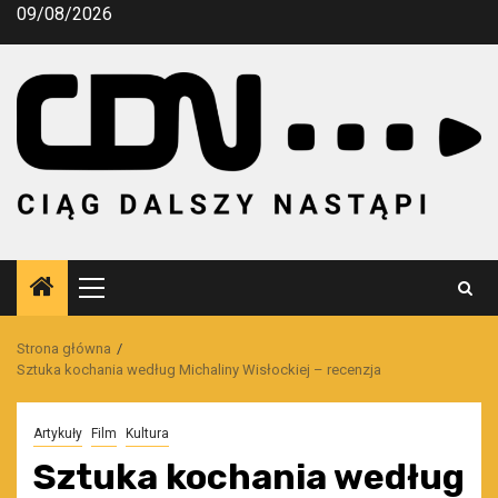
Przejdź
09/08/2026
do
treści
Menu
główne
Strona główna
Sztuka kochania według Michaliny Wisłockiej – recenzja
Artykuły
Film
Kultura
Sztuka kochania według