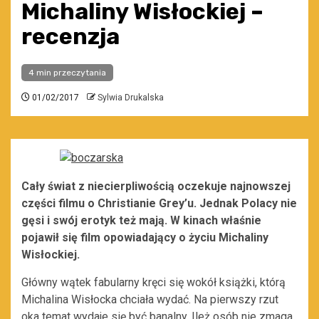
Michaliny Wisłockiej –
recenzja
4 min przeczytania
01/02/2017
Sylwia Drukalska
Cały świat z niecierpliwością oczekuje najnowszej
części filmu o Christianie Grey’u. Jednak Polacy nie
gęsi i swój erotyk też mają. W kinach właśnie
pojawił się film opowiadający o życiu Michaliny
Wisłockiej.
Główny wątek fabularny kręci się wokół książki, którą
Michalina Wisłocka chciała wydać. Na pierwszy rzut
oka temat wydaje się być banalny. Ileż osób nie zmaga