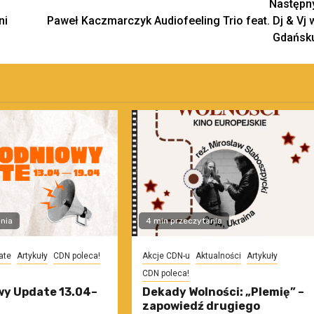
Następn
ni
Paweł Kaczmarczyk Audiofeeling Trio feat. Dj & Vj 
Gdańsk
nia
4 min przeczytania
ate
Artykuły
CDN poleca!
Akcje CDN-u
Aktualności
Artykuły
CDN poleca!
y Update 13.04–
Dekady Wolności: „Plemię” –
zapowiedź drugiego