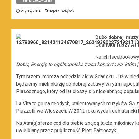
1 min przeczytania
21/05/2016
Agata Gołąbek
Dużo dobrej muzyki
Gdańsku ruszy Atm
Na ich facebookowy
Dobrą Energię to ogólnopolska trasa koncertowa, która 
Tym razem impreza odbędzie się w Gdańsku. Już w niedz
będziemy mieli okazję do dobrej zabawy w rytm najpopu
Piasecznego, który od lat cieszy się niesłabnącą popula
La Vita to grupa młodych, utalentowanych muzyków. Są
Piazzolli we Włoszech. W 2012 roku wydali debiutancki 
Na Atm(a)sferze coś dla siebie znajdą także miłośnic
uwielbiany przez publiczność Piotr Bałtroczyk.