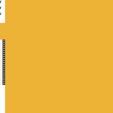
y
w
u