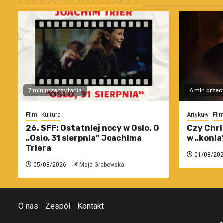
7 min przeczytania
6 min przec
Film
Kultura
Artykuły
Fil
26. SFF: Ostatniej nocy w Oslo. O
Czy Chri
„Oslo, 31 sierpnia” Joachima
w „konia
Triera
01/08/20
05/08/2026
Maja Grabowska
O nas
Zespół
Kontakt