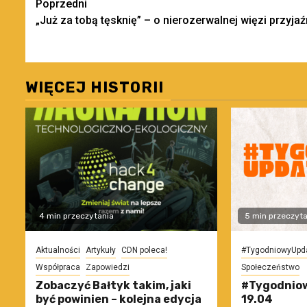
Zobacz
Poprzedni
„Już za tobą tęsknię” – o nierozerwalnej więzi przyjaź
wpisy
WIĘCEJ HISTORII
4 min przeczytania
5 min przeczyta
Aktualności
Artykuły
CDN poleca!
#TygodniowyUpd
Współpraca
Zapowiedzi
Społeczeństwo
Zobaczyć Bałtyk takim, jaki
#Tygodniow
być powinien – kolejna edycja
19.04