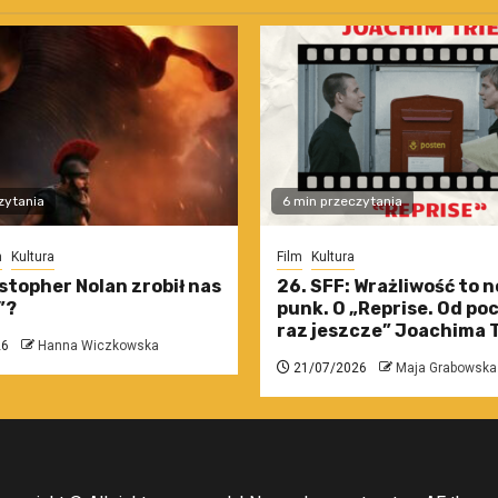
zytania
6 min przeczytania
m
Kultura
Film
Kultura
stopher Nolan zrobił nas
26. SFF: Wrażliwość to 
”?
punk. O „Reprise. Od po
raz jeszcze” Joachima T
26
Hanna Wiczkowska
21/07/2026
Maja Grabowska