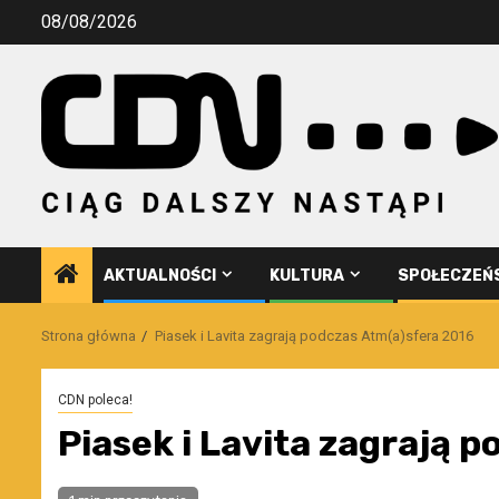
Przejdź
08/08/2026
do
treści
AKTUALNOŚCI
KULTURA
SPOŁECZEŃ
Strona główna
Piasek i Lavita zagrają podczas Atm(a)sfera 2016
CDN poleca!
Piasek i Lavita zagrają 