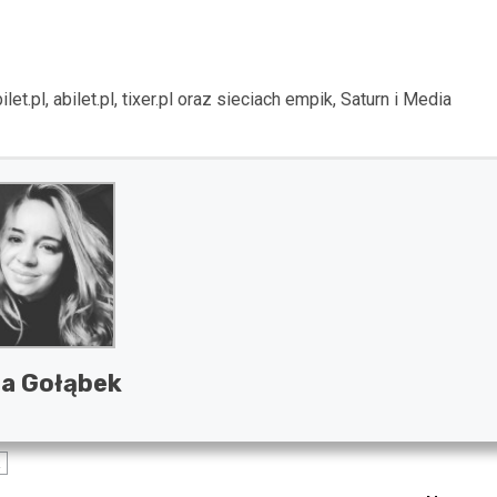
et.pl, abilet.pl, tixer.pl oraz sieciach empik, Saturn i Media
a Gołąbek
k