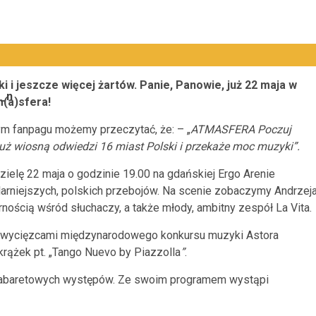
 i jeszcze więcej żartów. Panie, Panowie, już 22 maja w
(a)sfera!
m fanpagu możemy przeczytać, że: – „
ATMASFERA Poczuj
już wiosną odwiedzi 16 miast Polski i przekaże moc muzyki”.
ielę 22 maja o godzinie 19.00 na gdańskiej Ergo Arenie
larniejszych, polskich przebojów. Na scenie zobaczymy Andrzej
rnością wśród słuchaczy, a także młody, ambitny zespół La Vita.
 zwycięzcami międzynarodowego konkursu muzyki Astora
krążek pt. „Tango Nuevo by Piazzolla
”
.
y kabaretowych występów. Ze swoim programem wystąpi