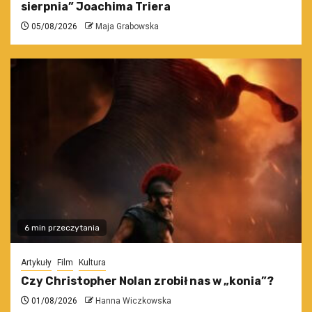
sierpnia” Joachima Triera
05/08/2026
Maja Grabowska
6 min przeczytania
Artykuły
Film
Kultura
Czy Christopher Nolan zrobił nas w „konia”?
01/08/2026
Hanna Wiczkowska