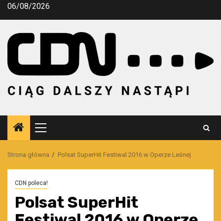
Przejdź
06/08/2026
do
treści
Menu
główne
Strona główna
Polsat SuperHit Festiwal 2016 w Operze Leśnej
CDN poleca!
Polsat SuperHit
Festiwal 2016 w Operze