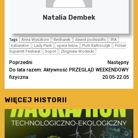
Natalia Dembek
Anna Wyszkoni
Bednarek
dawid podsiadło
IRA
Tags:
kabareton
Lady Pank
opera leśna
Piotr Bałtroczyk
Polsat
SuperHit Festiwal
Sopot
Zbigniew Wodecki
Zobacz
Poprzedni
Następny
Do lata razem: Aktywność
PRZEGLĄD WEEKENDOWY
wpisy
fizyczna
20.05-22.05
WIĘCEJ HISTORII