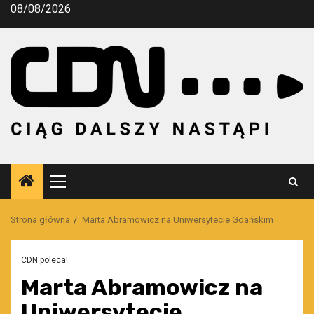
Przejdź
08/08/2026
do
treści
Menu
główne
Strona główna
Marta Abramowicz na Uniwersytecie Gdańskim
CDN poleca!
Marta Abramowicz na
Uniwersytecie