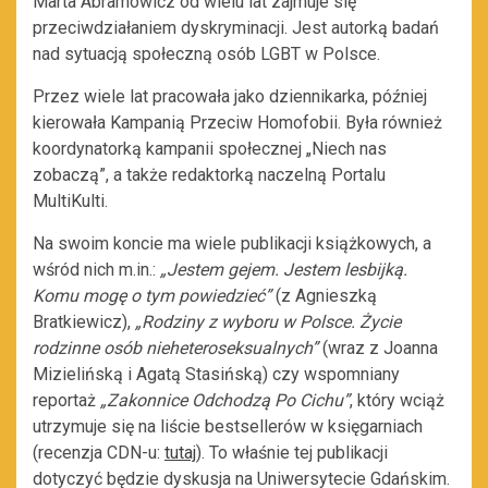
Marta Abramowicz od wielu lat zajmuje się
przeciwdziałaniem dyskryminacji. Jest autorką badań
nad sytuacją społeczną osób LGBT w Polsce.
Przez wiele lat pracowała jako dziennikarka, później
kierowała Kampanią Przeciw Homofobii. Była również
koordynatorką kampanii społecznej „Niech nas
zobaczą”, a także redaktorką naczelną Portalu
MultiKulti.
Na swoim koncie ma wiele publikacji książkowych, a
wśród nich m.in.:
„Jestem gejem. Jestem lesbijką.
Komu mogę o tym powiedzieć”
(z Agnieszką
Bratkiewicz),
„Rodziny z wyboru w Polsce. Życie
rodzinne osób nieheteroseksualnych”
(wraz z Joanna
Mizielińską i Agatą Stasińską) czy wspomniany
reportaż
„Zakonnice Odchodzą Po Cichu”
, który wciąż
utrzymuje się na liście bestsellerów w księgarniach
(recenzja CDN-u:
tutaj
). To właśnie tej publikacji
dotyczyć będzie dyskusja na Uniwersytecie Gdańskim.