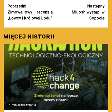
Zobacz
Poprzedni
Następny
Zimowe łowy – recenzja
Miuosh wystąpi w
wpisy
„Łowcy i Królowej Lodu”
Sopocie
WIĘCEJ HISTORII
4 min przeczytania