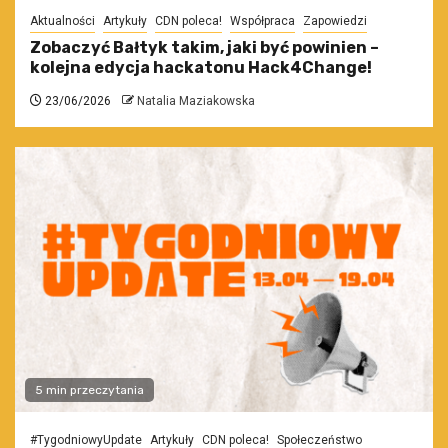
Aktualności
Artykuły
CDN poleca!
Współpraca
Zapowiedzi
Zobaczyć Bałtyk takim, jaki być powinien –
kolejna edycja hackatonu Hack4Change!
23/06/2026
Natalia Maziakowska
5 min przeczytania
#TygodniowyUpdate
Artykuły
CDN poleca!
Społeczeństwo