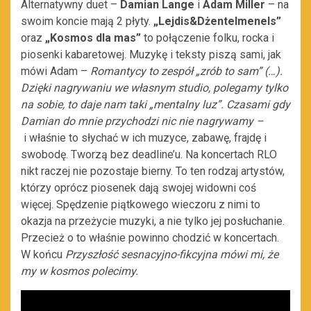
Alternatywny duet –
Damian Lange
i
Adam Miller
– na
swoim koncie mają 2 płyty.
„Lejdis&Dżentelmenels”
oraz
„Kosmos dla mas”
to połączenie folku, rocka i
piosenki kabaretowej. Muzykę i teksty piszą sami, jak
mówi Adam –
Romantycy to zespół „zrób to sam” (…).
Dzięki nagrywaniu we własnym studio, polegamy tylko
na sobie, to daje nam taki „mentalny luz”. Czasami gdy
Damian do mnie przychodzi nic nie nagrywamy –
i właśnie to słychać w ich muzyce, zabawę, frajdę i
swobodę. Tworzą bez deadline’u. Na koncertach RLO
nikt raczej nie pozostaje bierny. To ten rodzaj artystów,
którzy oprócz piosenek dają swojej widowni coś
więcej. Spędzenie piątkowego wieczoru z nimi to
okazja na przeżycie muzyki, a nie tylko jej posłuchanie.
Przecież o to właśnie powinno chodzić w koncertach.
W końcu
Przyszłość sesnacyjno-fikcyjna mówi mi, że
my w kosmos polecimy.