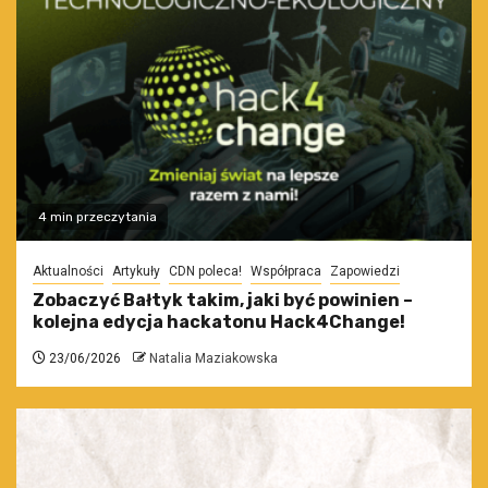
4 min przeczytania
Aktualności
Artykuły
CDN poleca!
Współpraca
Zapowiedzi
Zobaczyć Bałtyk takim, jaki być powinien –
kolejna edycja hackatonu Hack4Change!
23/06/2026
Natalia Maziakowska