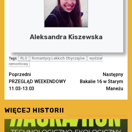
Aleksandra Kiszewska
RLO
Romantycy Lekkich Obyczajów
wydział
Tags:
remontowy
Zobacz
Poprzedni
Następny
PRZEGLĄD WEEKENDOWY
Bakalie 16 w Starym
wpisy
11.03-13.03
Maneżu
WIĘCEJ HISTORII