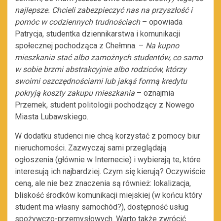
najlepsze. Chcieli zabezpieczyć nas na przyszłość i
pomóc w codziennych trudnościach
– opowiada
Patrycja, studentka dziennikarstwa i komunikacji
społecznej pochodząca z Chełmna. –
Na kupno
mieszkania stać albo zamożnych studentów, co samo
w sobie brzmi abstrakcyjnie albo rodziców, którzy
swoimi oszczędnościami lub jakąś formą kredytu
pokryją koszty zakupu mieszkania
– oznajmia
Przemek, student politologii pochodzący z Nowego
Miasta Lubawskiego.
W dodatku studenci nie chcą korzystać z pomocy biur
nieruchomości. Zazwyczaj sami przeglądają
ogłoszenia (głównie w Internecie) i wybierają te, które
interesują ich najbardziej. Czym się kierują? Oczywiście
ceną, ale nie bez znaczenia są również: lokalizacja,
bliskość środków komunikacji miejskiej (w końcu który
student ma własny samochód?), dostępność usług
spożywczo-przemysłowych. Warto także zwrócić