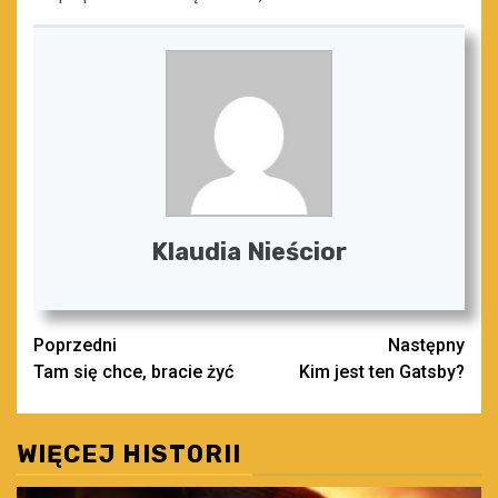
Klaudia Nieścior
Zobacz
Poprzedni
Następny
Tam się chce, bracie żyć
Kim jest ten Gatsby?
wpisy
WIĘCEJ HISTORII