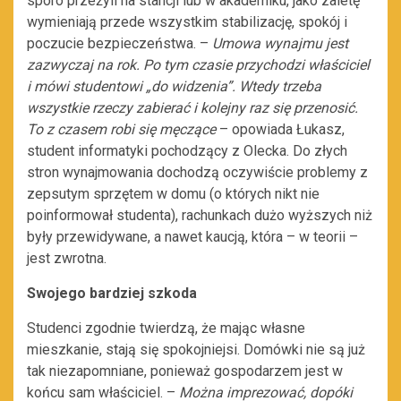
sporo przeżyli na stancji lub w akademiku, jako zaletę
wymieniają przede wszystkim stabilizację, spokój i
poczucie bezpieczeństwa. –
Umowa wynajmu jest
zazwyczaj na rok. Po tym czasie przychodzi właściciel
i mówi studentowi „do widzenia”. Wtedy trzeba
wszystkie rzeczy zabierać i kolejny raz się przenosić.
To z czasem robi się męczące
– opowiada Łukasz,
student informatyki pochodzący z Olecka. Do złych
stron wynajmowania dochodzą oczywiście problemy z
zepsutym sprzętem w domu (o których nikt nie
poinformował studenta), rachunkach dużo wyższych niż
były przewidywane, a nawet kaucją, która – w teorii –
jest zwrotna.
Swojego bardziej szkoda
Studenci zgodnie twierdzą, że mając własne
mieszkanie, stają się spokojniejsi. Domówki nie są już
tak niezapomniane, ponieważ gospodarzem jest w
końcu sam właściciel. –
Można imprezować, dopóki