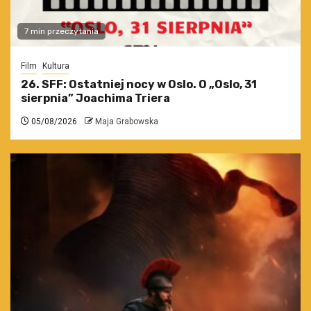
7 min przeczytania
Film
Kultura
26. SFF: Ostatniej nocy w Oslo. O „Oslo, 31
sierpnia” Joachima Triera
05/08/2026
Maja Grabowska