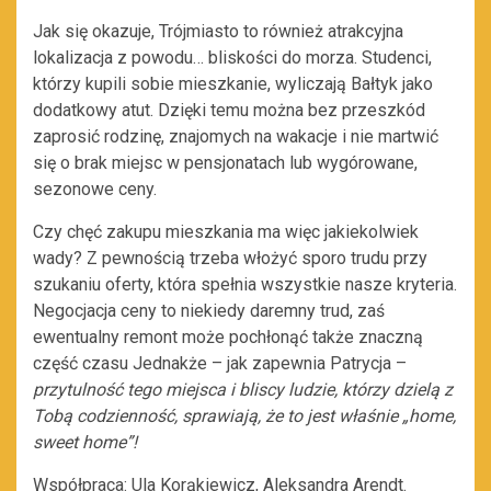
Jak się okazuje, Trójmiasto to również atrakcyjna
lokalizacja z powodu… bliskości do morza. Studenci,
którzy kupili sobie mieszkanie, wyliczają Bałtyk jako
dodatkowy atut. Dzięki temu można bez przeszkód
zaprosić rodzinę, znajomych na wakacje i nie martwić
się o brak miejsc w pensjonatach lub wygórowane,
sezonowe ceny.
Czy chęć zakupu mieszkania ma więc jakiekolwiek
wady? Z pewnością trzeba włożyć sporo trudu przy
szukaniu oferty, która spełnia wszystkie nasze kryteria.
Negocjacja ceny to niekiedy daremny trud, zaś
ewentualny remont może pochłonąć także znaczną
część czasu Jednakże – jak zapewnia Patrycja –
przytulność tego miejsca i bliscy ludzie, którzy dzielą z
Tobą codzienność, sprawiają, że to jest właśnie „home,
sweet home”!
Współpraca: Ula Korąkiewicz, Aleksandra Arendt.