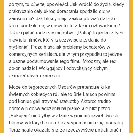
po tym, to
clue
tej opowieści. Jak wrócić do życia, kiedy
praktycznie cały okres dorastania spędziło się w
zamknięciu? Jak bliscy mają zaakceptować dziecko,
które urodziło się w niewoli i to z takim człowiekiem?
Takich pytań rodzi się mnóstwo. „Pokój” to jeden z tych
niewielu filmów, który rzeczywiście „skłania do
myślenia”. Fraza błaha jak problemy bohaterów w
komercyjnych serialach, ale w tym przypadku to jedyne
słuszne podsumowanie tego filmu. Mroczny, ale też
pełen nadziei. Wciągający i odpychający cichym
okrucieństwem zarazem.
Może do tegorocznych Oscarów pretenduje kilka
świetnych kobiecych ról, ale to Brie Larson powinna
pod koniec gali trzymać statuetkę. Aktorce trudno
odmówić doświadczenia na planie, ale nikt przed
„Pokojem” nie byłby w stanie wymienić nawet dwóch
filmów, w których grała, bez wspomagania się biografią.
Teraz nagle okazało się, że rzeczywiście potrafi grać i