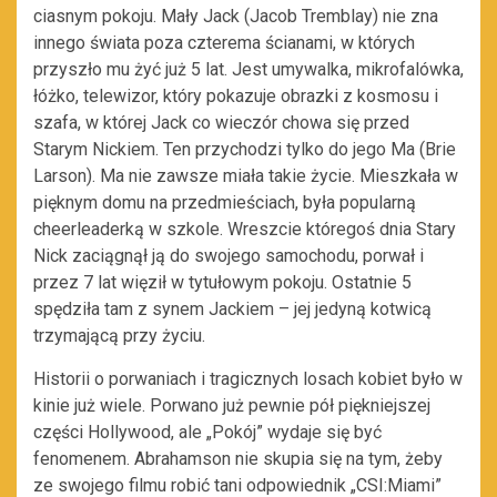
ciasnym pokoju. Mały Jack (Jacob Tremblay) nie zna
innego świata poza czterema ścianami, w których
przyszło mu żyć już 5 lat. Jest umywalka, mikrofalówka,
łóżko, telewizor, który pokazuje obrazki z kosmosu i
szafa, w której Jack co wieczór chowa się przed
Starym Nickiem. Ten przychodzi tylko do jego Ma (Brie
Larson). Ma nie zawsze miała takie życie. Mieszkała w
pięknym domu na przedmieściach, była popularną
cheerleaderką w szkole. Wreszcie któregoś dnia Stary
Nick zaciągnął ją do swojego samochodu, porwał i
przez 7 lat więził w tytułowym pokoju. Ostatnie 5
spędziła tam z synem Jackiem – jej jedyną kotwicą
trzymającą przy życiu.
Historii o porwaniach i tragicznych losach kobiet było w
kinie już wiele. Porwano już pewnie pół piękniejszej
części Hollywood, ale „Pokój” wydaje się być
fenomenem. Abrahamson nie skupia się na tym, żeby
ze swojego filmu robić tani odpowiednik „CSI:Miami”