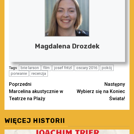
Magdalena Drozdek
brie larson
film
josef fritzl
oscary 2016
pokój
Tags:
porwanie
recenzja
Zobacz
Poprzedni
Następny
Marcelina akustycznie w
Wybierz się na Koniec
wpisy
Teatrze na Plaży
Świata!
WIĘCEJ HISTORII