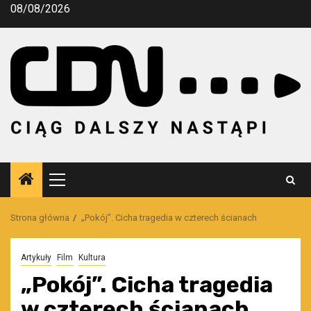
Przejdź
08/08/2026
do
treści
Menu
główne
Strona główna
„Pokój”. Cicha tragedia w czterech ścianach
Artykuły
Film
Kultura
„Pokój”. Cicha tragedia
w czterech ścianach