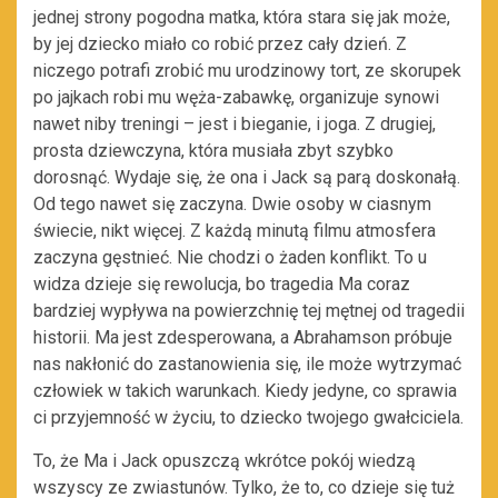
jednej strony pogodna matka, która stara się jak może,
by jej dziecko miało co robić przez cały dzień. Z
niczego potrafi zrobić mu urodzinowy tort, ze skorupek
po jajkach robi mu węża-zabawkę, organizuje synowi
nawet niby treningi – jest i bieganie, i joga. Z drugiej,
prosta dziewczyna, która musiała zbyt szybko
dorosnąć. Wydaje się, że ona i Jack są parą doskonałą.
Od tego nawet się zaczyna. Dwie osoby w ciasnym
świecie, nikt więcej. Z każdą minutą filmu atmosfera
zaczyna gęstnieć. Nie chodzi o żaden konflikt. To u
widza dzieje się rewolucja, bo tragedia Ma coraz
bardziej wypływa na powierzchnię tej mętnej od tragedii
historii. Ma jest zdesperowana, a Abrahamson próbuje
nas nakłonić do zastanowienia się, ile może wytrzymać
człowiek w takich warunkach. Kiedy jedyne, co sprawia
ci przyjemność w życiu, to dziecko twojego gwałciciela.
To, że Ma i Jack opuszczą wkrótce pokój wiedzą
wszyscy ze zwiastunów. Tylko, że to, co dzieje się tuż