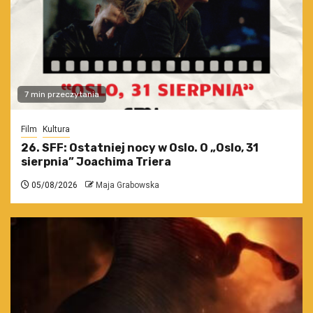
7 min przeczytania
Film
Kultura
26. SFF: Ostatniej nocy w Oslo. O „Oslo, 31
sierpnia” Joachima Triera
05/08/2026
Maja Grabowska