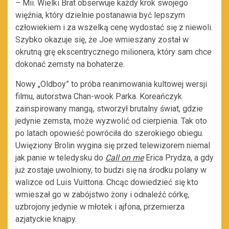
– Mii. Wielki Brat obserwuje każdy krok swojego
więźnia, który dzielnie postanawia być lepszym
człowiekiem i za wszelką cenę wydostać się z niewoli.
Szybko okazuje się, że Joe wmieszany został w
okrutną grę ekscentrycznego milionera, który sam chce
dokonać zemsty na bohaterze.
Nowy „Oldboy” to próba reanimowania kultowej wersji
filmu, autorstwa Chan-wook Parka. Koreańczyk
zainspirowany mangą, stworzył brutalny świat, gdzie
jedynie zemsta, może wyzwolić od cierpienia. Tak oto
po latach opowieść powróciła do szerokiego obiegu.
Uwięziony Brolin wygina się przed telewizorem niemal
jak panie w teledysku do
Call on me
Erica Prydza, a gdy
już zostaje uwolniony, to budzi się na środku polany w
walizce od Luis Vuittona. Chcąc dowiedzieć się kto
wmieszał go w zabójstwo żony i odnaleźć córkę,
uzbrojony jedynie w młotek i ajfona, przemierza
azjatyckie knajpy.