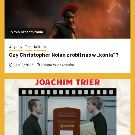
6 min przeczytania
Artykuły
Film
Kultura
Czy Christopher Nolan zrobił nas w „konia”?
01/08/2026
Hanna Wiczkowska