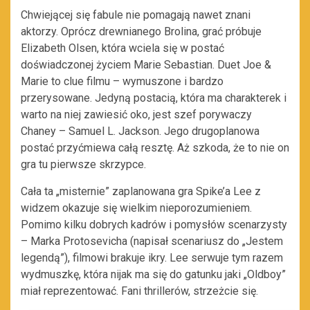
Chwiejącej się fabule nie pomagają nawet znani
aktorzy. Oprócz drewnianego Brolina, grać próbuje
Elizabeth Olsen, która wciela się w postać
doświadczonej życiem Marie Sebastian. Duet Joe &
Marie to clue filmu – wymuszone i bardzo
przerysowane. Jedyną postacią, która ma charakterek i
warto na niej zawiesić oko, jest szef porywaczy
Chaney – Samuel L. Jackson. Jego drugoplanowa
postać przyćmiewa całą resztę. Aż szkoda, że to nie on
gra tu pierwsze skrzypce.
Cała ta „misternie” zaplanowana gra Spike’a Lee z
widzem okazuje się wielkim nieporozumieniem.
Pomimo kilku dobrych kadrów i pomysłów scenarzysty
– Marka Protosevicha (napisał scenariusz do „Jestem
legendą”), filmowi brakuje ikry. Lee serwuje tym razem
wydmuszkę, która nijak ma się do gatunku jaki „Oldboy”
miał reprezentować. Fani thrillerów, strzeżcie się.