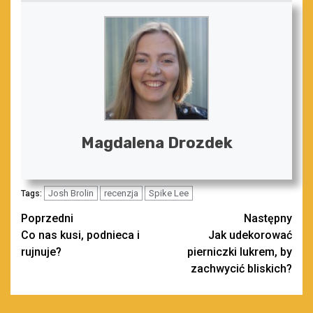
Magdalena Drozdek
Josh Brolin
recenzja
Spike Lee
Tags:
Zobacz
Poprzedni
Następny
Co nas kusi, podnieca i
Jak udekorować
wpisy
rujnuje?
pierniczki lukrem, by
zachwycić bliskich?