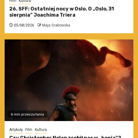
Film
Kultura
26. SFF: Ostatniej nocy w Oslo. O „Oslo, 31
sierpnia” Joachima Triera
05/08/2026
Maja Grabowska
6 min przeczytania
Artykuły
Film
Kultura
Czy Christopher Nolan zrobił nas w „konia”?