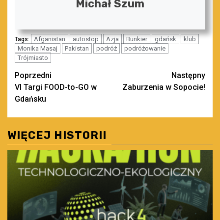
Michał Szum
Afganistan
autostop
Azja
Bunkier
gdańsk
klub
Tags:
Monika Masaj
Pakistan
podróż
podróżowanie
Trójmiasto
Zobacz
Poprzedni
Następny
VI Targi FOOD-to-GO w
Zaburzenia w Sopocie!
wpisy
Gdańsku
WIĘCEJ HISTORII