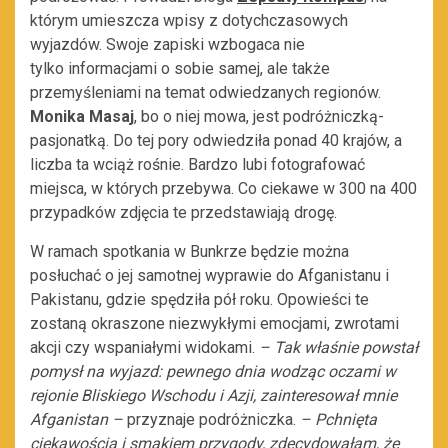
którym umieszcza wpisy z dotychczasowych
wyjazdów. Swoje zapiski wzbogaca nie
tylko informacjami o sobie samej, ale także
przemyśleniami na temat odwiedzanych regionów.
Monika Masaj
, bo o niej mowa, jest podróżniczką-
pasjonatką. Do tej pory odwiedziła ponad 40 krajów, a
liczba ta wciąż rośnie. Bardzo lubi fotografować
miejsca, w których przebywa. Co ciekawe w 300 na 400
przypadków zdjęcia te przedstawiają drogę.
W ramach spotkania w Bunkrze będzie można
posłuchać o jej samotnej wyprawie do Afganistanu i
Pakistanu, gdzie spędziła pół roku. Opowieści te
zostaną okraszone niezwykłymi emocjami, zwrotami
akcji czy wspaniałymi widokami.
– Tak właśnie powstał
pomysł na wyjazd: pewnego dnia wodząc oczami w
rejonie Bliskiego Wschodu i Azji, zainteresował mnie
Afganistan
–
przyznaje podróżniczka.
– P
chnięta
ciekawością i smakiem przygody, zdecydowałam, że