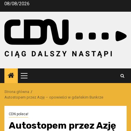
Przejdź
08/08/2026
do
treści
Menu
główne
Strona główna
Autostopem przez Azję – opowieści w gdańskim Bunkrze
CDN poleca!
Autostopem przez Azję