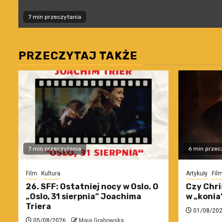
7 min przeczytania
PRZECZYTAJ TAKŻE
7 min przeczytania
6 min przec
Film
Kultura
Artykuły
Fil
26. SFF: Ostatniej nocy w Oslo. O
Czy Chri
„Oslo, 31 sierpnia” Joachima
w „konia
Triera
01/08/20
05/08/2026
Maja Grabowska