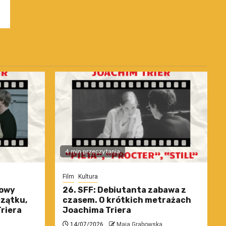
4 min przeczytania
Film
Kultura
nowy
26. SFF: Debiutanta zabawa z
czątku,
czasem. O krótkich metrażach
riera
Joachima Triera
14/07/2026
Maja Grabowska