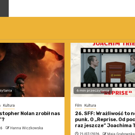
zytania
6 min przeczytania
m
Kultura
Film
Kultura
stopher Nolan zrobił nas
26. SFF: Wrażliwość to 
”?
punk. O „Reprise. Od po
raz jeszcze” Joachima T
26
Hanna Wiczkowska
21/07/2026
Maja Grabowska