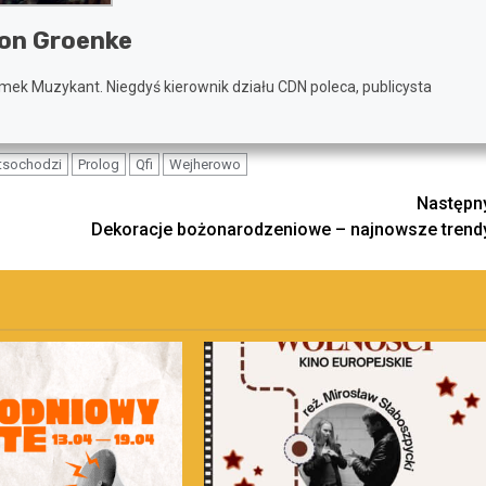
on Groenke
mek Muzykant. Niegdyś kierownik działu CDN poleca, publicysta
tsochodzi
Prolog
Qfi
Wejherowo
Następn
Dekoracje bożonarodzeniowe – najnowsze trend