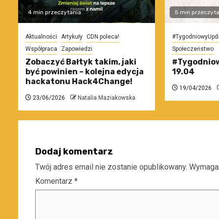
4 min przeczytania
5 min przeczyta
Aktualności
Artykuły
CDN poleca!
#TygodniowyUpd
Współpraca
Zapowiedzi
Społeczeństwo
Zobaczyć Bałtyk takim, jaki
#Tygodniow
być powinien – kolejna edycja
19.04
hackatonu Hack4Change!
19/04/2026
23/06/2026
Natalia Maziakowska
Dodaj komentarz
Twój adres email nie zostanie opublikowany.
Wymagan
Komentarz
*