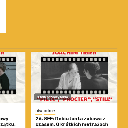
4 min przeczytania
Film
Kultura
nowy
26. SFF: Debiutanta zabawa z
czątku,
czasem. O krótkich metrażach