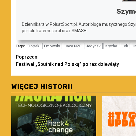
Szym
Dziennikarz w PolsatSport.pl. Autor bloga muzycznego Szy
portalu Iratemusic.pl oraz SMASH.
Dopek
Emowski
Jaca NZP
Jedynak
Krycha
Leh
O
Tags:
Zobacz
Poprzedni
Festiwal „Sputnik nad Polską” po raz dziewiąty
wpisy
WIĘCEJ HISTORII