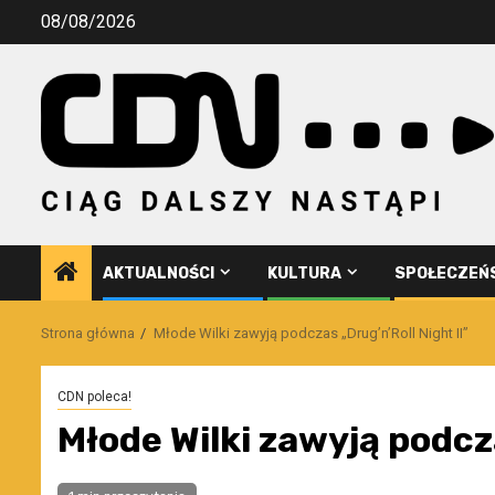
Przejdź
08/08/2026
do
treści
AKTUALNOŚCI
KULTURA
SPOŁECZEŃ
Strona główna
Młode Wilki zawyją podczas „Drug’n’Roll Night II”
CDN poleca!
Młode Wilki zawyją podcza