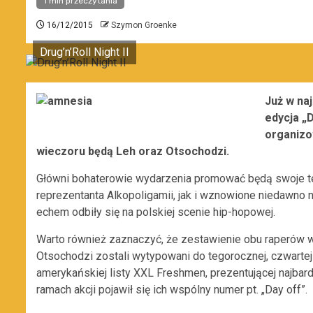
1 min przeczytania
16/12/2015
Szymon Groenke
Drug’n’Roll Night II
Już w naj
edycja „D
organizo
wieczoru będą Leh oraz Otsochodzi.
Główni bohaterowie wydarzenia promować będą swoje te
reprezentanta Alkopoligamii, jak i wznowione niedawno n
echem odbiły się na polskiej scenie hip-hopowej.
Warto również zaznaczyć, że zestawienie obu raperów w 
Otsochodzi zostali wytypowani do tegorocznej, czwartej
amerykańskiej listy XXL Freshmen, prezentującej najba
ramach akcji pojawił się ich wspólny numer pt. „Day off”.