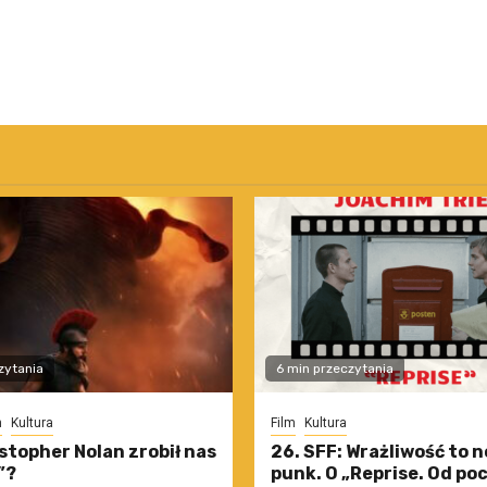
zytania
6 min przeczytania
m
Kultura
Film
Kultura
stopher Nolan zrobił nas
26. SFF: Wrażliwość to 
”?
punk. O „Reprise. Od po