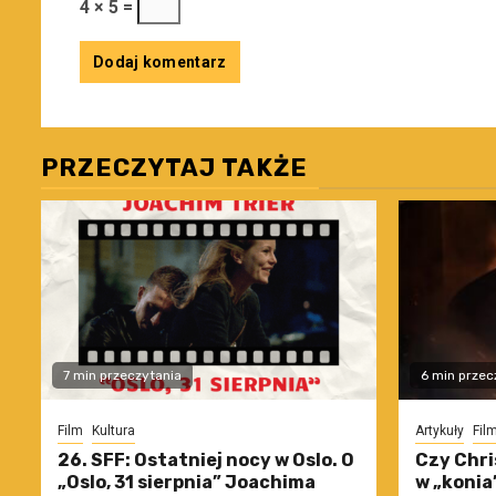
4 × 5 =
PRZECZYTAJ TAKŻE
7 min przeczytania
6 min przec
Film
Kultura
Artykuły
Fil
26. SFF: Ostatniej nocy w Oslo. O
Czy Chri
„Oslo, 31 sierpnia” Joachima
w „konia