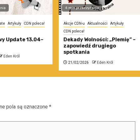
nia
4 min przeczytania
ate
Artykuły
CDN poleca!
Akcje CDN-u
Aktualności
Artykuły
CDN poleca!
y Update 13.04–
Dekady Wolności: „Plemię” –
zapowiedź drugiego
spotkania
Eden Król
21/02/2026
Eden Król
e pola są oznaczone
*