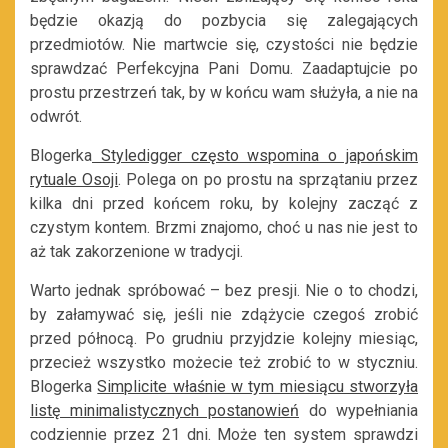
będzie okazją do pozbycia się zalegających
przedmiotów. Nie martwcie się, czystości nie będzie
sprawdzać Perfekcyjna Pani Domu. Zaadaptujcie po
prostu przestrzeń tak, by w końcu wam służyła, a nie na
odwrót.
Blogerka
Styledigger często wspomina o japońskim
rytuale Osoji
. Polega on po prostu na sprzątaniu przez
kilka dni przed końcem roku, by kolejny zacząć z
czystym kontem. Brzmi znajomo, choć u nas nie jest to
aż tak zakorzenione w tradycji.
Warto jednak spróbować – bez presji. Nie o to chodzi,
by załamywać się, jeśli nie zdążycie czegoś zrobić
przed północą. Po grudniu przyjdzie kolejny miesiąc,
przecież wszystko możecie też zrobić to w styczniu.
Blogerka
Simplicite właśnie w tym miesiącu stworzyła
listę minimalistycznych postanowień
do wypełniania
codziennie przez 21 dni. Może ten system sprawdzi