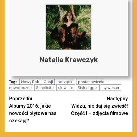
Natalia Krawczyk
Nowy Rok
Osoji
porządki
postanowienia
Tags:
noworoczne
Simplicite
slow life
Styledigger
sylwester
Zobacz
Poprzedni
Następny
Albumy 2016: jakie
Widzu, nie daj się zwieść!
wpisy
nowości płytowe nas
Część I – zdjęcia filmowe
czekają?