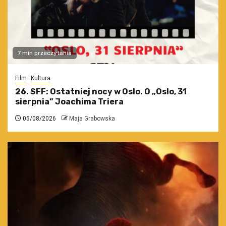
7 min przeczytania
Film
Kultura
26. SFF: Ostatniej nocy w Oslo. O „Oslo, 31
sierpnia” Joachima Triera
05/08/2026
Maja Grabowska