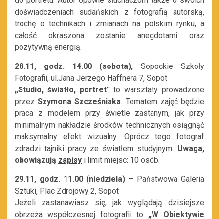
do portretu. Autor opowie słuchaczom także o swoich
doświadczeniach sudańskich z fotografią autorską,
trochę o technikach i zmianach na polskim rynku, a
całość okraszona zostanie anegdotami oraz
pozytywną energią.
28.11, godz. 14.00 (sobota),
Sopockie Szkoły
Fotografii, ul.Jana Jerzego Haffnera 7, Sopot
„Studio, światło, portret”
to warsztaty prowadzone
przez
Szymona Szcześniaka
. Tematem zajęć będzie
praca z modelem przy świetle zastanym, jak przy
minimalnym nakładzie środków technicznych osiągnąć
maksymalny efekt wizualny. Oprócz tego fotograf
zdradzi tajniki pracy ze światłem studyjnym.
Uwaga,
obowiązują
zapisy
i limit miejsc: 10 osób.
29.11, godz. 11.00 (niedziela)
– Państwowa Galeria
Sztuki, Plac Zdrojowy 2, Sopot
Jeżeli zastanawiasz się, jak wyglądają dzisiejsze
obrzeża współczesnej fotografii to
„W Obiektywie