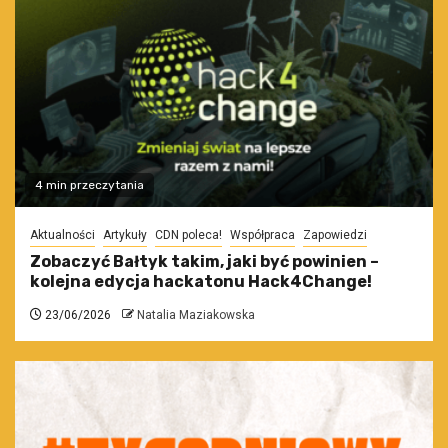
4 min przeczytania
Aktualności
Artykuły
CDN poleca!
Współpraca
Zapowiedzi
Zobaczyć Bałtyk takim, jaki być powinien –
kolejna edycja hackatonu Hack4Change!
23/06/2026
Natalia Maziakowska