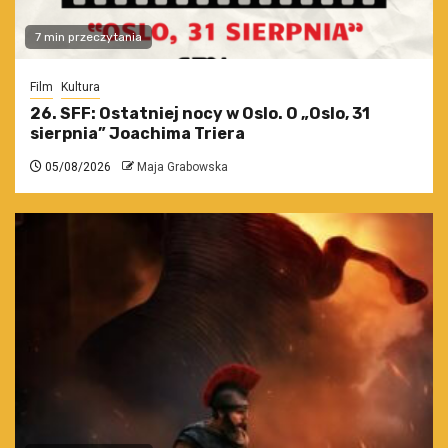
7 min przeczytania
Film
Kultura
26. SFF: Ostatniej nocy w Oslo. O „Oslo, 31
sierpnia” Joachima Triera
05/08/2026
Maja Grabowska