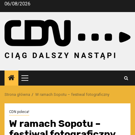
Przejdź
06/08/2026
do
treści
Menu
główne
Strona główna
W ramach Sopotu – festiwal fotograficzny
CDN poleca!
W ramach Sopotu –
festiwal fotograficzny