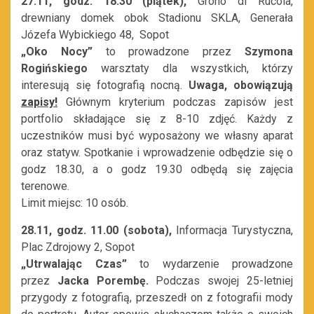
27.11, godz. 18.30 (piątek),
Grono di Rucola,
drewniany domek obok Stadionu SKLA, Generała
Józefa Wybickiego 48, Sopot
„Oko Nocy”
to prowadzone przez
Szymona
Rogińskiego
warsztaty dla wszystkich, którzy
interesują się fotografią nocną.
Uwaga, obowiązują
zapisy!
Głównym kryterium podczas zapisów jest
portfolio składające się z 8-10 zdjęć. Każdy z
uczestników musi być wyposażony we własny aparat
oraz statyw. Spotkanie i wprowadzenie odbędzie się o
godz 18.30, a o godz 19.30 odbędą się zajęcia
terenowe.
Limit miejsc: 10 osób.
28.11, godz. 11.00 (sobota),
Informacja Turystyczna,
Plac Zdrojowy 2, Sopot
„Utrwalając Czas”
to wydarzenie prowadzone
przez
Jacka Porembę.
Podczas swojej 25-letniej
przygody z fotografią, przeszedł on z fotografii mody