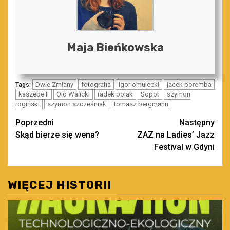
Maja Bieńkowska
Dwie Zmiany
fotografia
igor omulecki
jacek poremba
Tags:
kaszebe II
Olo Walicki
radek polak
Sopot
szymon
rogiński
szymon szcześniak
tomasz bergmann
Zobacz
Poprzedni
Następny
Skąd bierze się wena?
ZAZ na Ladies’ Jazz
wpisy
Festival w Gdyni
WIĘCEJ HISTORII