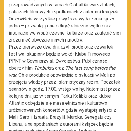
przeprowadzanych w ramach Globaltiki warsztatach,
pokazach filmowych i spotkaniach z autorami książek.
Oczywiście wszystkie powyższe wydarzenia łączy
jedno – pozwalają one odkryć etniczne wątki oraz
inspiracje we współczesnej kulturze oraz zagłębić się i
zrozumieć obyczaje innych narodów.
Przez pierwsze dwa dni, czyli środę oraz czwartek
festiwal skupiony będzie wokół Klubu Filmowego
PPNT w Gdyni przy al. Zwycięstwa. Publiczność
obejrzy film
Timbuktu
oraz
The last song before the
war
. Obie produkcje opowiadają o sytuacji w Mali po
przejęciu władzy przez islamistyczny reżim. Początek
seansów o godz. 17.00, wstęp wolny. Natomiast przez
kolejne dni, już w samym Parku Kolibki oraz klubie
Atlantic odbędzie się masa etnicznie i kulturowo
zróżnicowanych koncertów, gdzie wystąpią artyści z
Mali, Serbii, Izraela, Brazylii, Maroka, Senegalu czy
Libanu, a na spotkaniach z autorami książek będzie