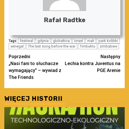
Rafał Radtke
festiwal
gdynia
globaltica
Izrael
mali
park kolibki
Tags:
senegal
The last song before the war
Timbuktu
zimbabwe
Zobacz
Poprzedni
Następny
„Nasi fani to słuchacze
Lechia kontra Juventus na
wpisy
wymagający” – wywiad z
PGE Arenie
The Friends
WIĘCEJ HISTORII