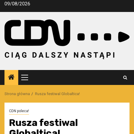
Przejdź
09/08/2026
do
treści
Menu
główne
Strona główna
Rusza festiwal Globaltica!
CDN poleca!
Rusza festiwal
Globaltica!