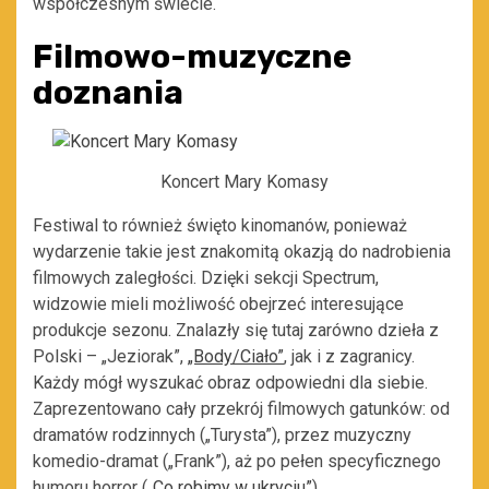
współczesnym świecie.
Filmowo-muzyczne
doznania
Koncert Mary Komasy
Festiwal to również święto kinomanów, ponieważ
wydarzenie takie jest znakomitą okazją do nadrobienia
filmowych zaległości. Dzięki sekcji Spectrum,
widzowie mieli możliwość obejrzeć interesujące
produkcje sezonu. Znalazły się tutaj zarówno dzieła z
Polski – „Jeziorak”,
„Body/Ciało”
, jak i z zagranicy.
Każdy mógł wyszukać obraz odpowiedni dla siebie.
Zaprezentowano cały przekrój filmowych gatunków: od
dramatów rodzinnych („Turysta”), przez muzyczny
komedio-dramat („Frank”), aż po pełen specyficznego
humoru horror (
„Co robimy w ukryciu”
).