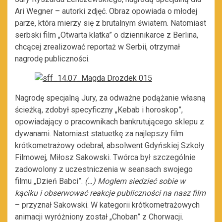
Ari Wegner – autorki zdjęć. Obraz opowiada o młodej
parze, która mierzy się z brutalnym światem. Natomiast
serbski film „Otwarta klatka” o dziennikarce z Berlina,
chcącej zrealizować reportaż w Serbii, otrzymał
nagrodę publiczności.
Nagrodę specjalną Jury, za odważne podążanie własną
ścieżką, zdobył specyficzny „Kebab i horoskop”,
opowiadający o pracownikach bankrutującego sklepu z
dywanami. Natomiast statuetkę za najlepszy film
krótkometrażowy odebrał, absolwent Gdyńskiej Szkoły
Filmowej, Miłosz Sakowski. Twórca był szczególnie
zadowolony z uczestniczenia w seansach swojego
filmu „Dzień Babci”.
(…) Mogłem siedzieć sobie w
kąciku i obserwować reakcje publiczności na nasz film
– przyznał Sakowski. W kategorii krótkometrażowych
animacji wyróżniony został „Choban” z Chorwacji.