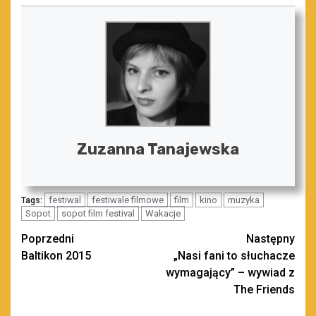
Zuzanna Tanajewska
festiwal
festiwale filmowe
film
kino
muzyka
Tags:
Sopot
sopot film festival
Wakacje
Zobacz
Poprzedni
Następny
Baltikon 2015
„Nasi fani to słuchacze
wpisy
wymagający” – wywiad z
The Friends