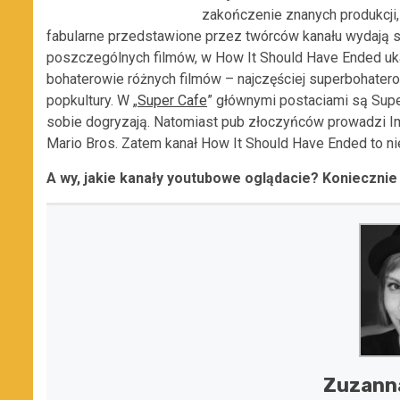
zakończenie znanych produkcji, t
fabularne przedstawione przez twórców kanału wydają się
poszczególnych filmów, w How It Should Have Ended ukaz
bohaterowie różnych filmów – najczęściej superbohater
popkultury. W „
Super Cafe
” głównymi postaciami są Supe
sobie dogryzają. Natomiast pub złoczyńców prowadzi Im
Mario Bros. Zatem kanał How It Should Have Ended to nie
A wy, jakie kanały youtubowe oglądacie? Koniecznie
Zuzann