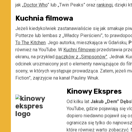
jak „
Doctor Who
” lub „Twin Peaks” oraz
rankingi
, dzięki 
Kuchnia filmowa
Jeżeli kiedykolwiek zastanawialiście się jak smakuje p
Potterze lub lembas z „Władcy Pierścieni”, to prawdopod
To The Kitchen
. Jego autorka, mieszkająca w Gdańsku,
P
również na YouTube. W
Kuchni filmowej
przedstawia prze
ekranu, na przykład
pączków z „Simpsonów”
. Jednak Ku
odcinek urozmaicony jest o elementy nawiązujące do fil
sceny, w których występuje prowadząca. Zatem, jeżeli ma
Fiction”, zajrzyjcie na kanał Pauliny Wnuk.
Kinowy Ekspres
Od kilku lat
Jakub „Dem” Dębs
YouTube, gdzie pojawiają się vl
dopiero niedawno pojawił się o
ogranicza się tylko do najnowsz
które również warto zobaczyć. 