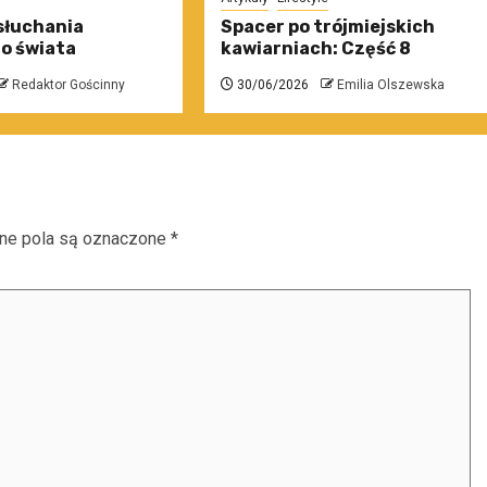
słuchania
Spacer po trójmiejskich
o świata
kawiarniach: Część 8
Redaktor Gościnny
30/06/2026
Emilia Olszewska
e pola są oznaczone
*