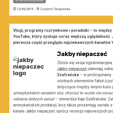
4 min przeczytania
12/05/2015
Zuzanna Tanajewska
Vlogi, programy rozrywkowe i poradniki – to między
YouTube, który zyskuje coraz większą oglądalność.
pierwsza część przeglądu najciekawszych kanałów 
Jakby niepaczeć
Zbliża się sesja egzaminacyjna,
Jakby niepaczeć
ułatwiają odna
Szafrańska
– w profesjonalny 
istotnych elementów fabuł (czyl
dotyczące między innymi kulis
amerykańskim serialem stoi, chociaż to wcale nie oznac
robienie dobrych seriali
– stwierdza Kaja Szafrańska. Za
amerykańskich produkcji, lecz także prezentują seriale z in
kanale Jakby niepaczeć oprócz recenzji najnowszych prod