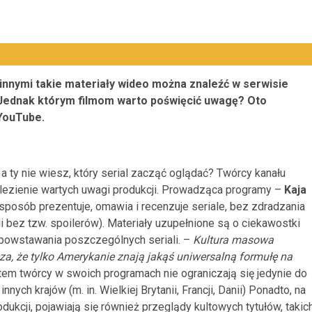
 innymi takie materiały wideo można znaleźć w serwisie
 Jednak którym filmom warto poświęcić uwagę? Oto
YouTube.
 a ty nie wiesz, który serial zacząć oglądać? Twórcy kanału
lezienie wartych uwagi produkcji. Prowadząca programy –
Kaja
sposób prezentuje, omawia i recenzuje seriale, bez zdradzania
i bez tzw. spoilerów). Materiały uzupełnione są o ciekawostki
 powstawania poszczególnych seriali. –
Kultura masowa
za, że tylko Amerykanie znają jakąś uniwersalną formułę na
tem twórcy w swoich programach nie ograniczają się jedynie do
nych krajów (m. in. Wielkiej Brytanii, Francji, Danii) Ponadto, na
ukcji, pojawiają się również przeglądy kultowych tytułów, takic