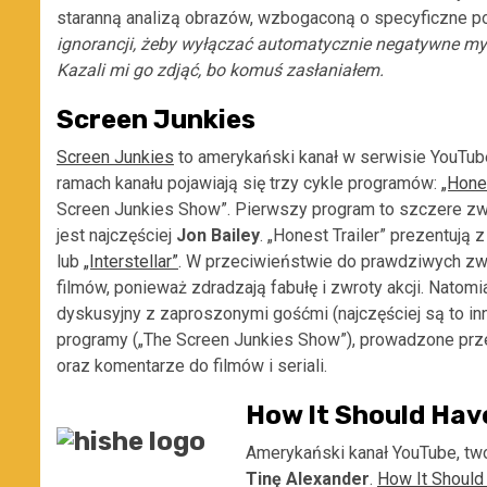
staranną analizą obrazów, wzbogaconą o specyficzne po
ignorancji, żeby wyłączać automatycznie negatywne my
Kazali mi go zdjąć, bo komuś zasłaniałem.
Screen Junkies
Screen Junkies
to amerykański kanał w serwisie YouTube
ramach kanału pojawiają się trzy cykle programów:
„Hones
Screen Junkies Show”. Pierwszy program to szczere zwi
jest najczęściej
Jon Bailey
. „Honest Trailer” prezentują
lub
„Interstellar”
. W przeciwieństwie do prawdziwych zwi
filmów, ponieważ zdradzają fabułę i zwroty akcji. Natom
dyskusyjny z zaproszonymi gośćmi (najczęściej są to in
programy („The Screen Junkies Show”), prowadzone pr
oraz komentarze do filmów i seriali.
How It Should Hav
Amerykański kanał YouTube, t
Tinę Alexander
.
How It Should