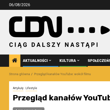
Przejdź
06/08/2026
do
treści
AKTUALNOŚCI
KULTURA
SPOŁECZEŃ
Strona główna
Przegląd kanałów YouTube: wokół filmu
Artykuły
Lifestyle
Przegląd kanałów YouTub