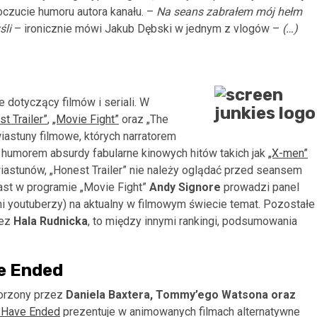
czucie humoru autora kanału. –
Na seans zabrałem mój hełm
śli
– ironicznie mówi Jakub Dębski w jednym z vlogów –
(…)
 dotyczący filmów i seriali. W
t Trailer”
,
„Movie Fight”
oraz „The
astuny filmowe, których narratorem
 z humorem absurdy fabularne kinowych hitów takich jak
„X-men”
astunów, „Honest Trailer” nie należy oglądać przed seansem
iast w programie „Movie Fight”
Andy Signore
prowadzi panel
ni youtuberzy) na aktualny w filmowym świecie temat. Pozostałe
zez
Hala Rudnicka
, to między innymi rankingi, podsumowania
e Ended
worzony przez
Daniela Baxtera, Tommy’ego Watsona oraz
 Have Ended
prezentuje w animowanych filmach alternatywne