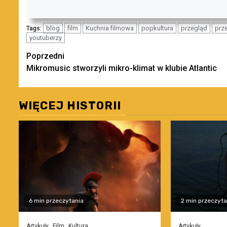
blog
film
Kuchnia filmowa
popkultura
przegląd
prz
Tags:
youtuberzy
Zobacz
Poprzedni
Mikromusic stworzyli mikro-klimat w klubie Atlantic
wpisy
WIĘCEJ HISTORII
6 min przeczytania
2 min przeczyta
Artykuły
Film
Kultura
Artykuły