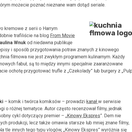
którym możecie poznać nieznane wam dotąd seriale.
iwo kremowe z serii o Harrym
obnie trafiliście na blog
From Movie
aulina Wnuk
od niedawna publikuje
pisy i sposób przygotowania potraw znanych z kinowego
chnia filmowa nie jest zwykłym programem kulinarnym. Każdy
mowych fabuł, są to między innymi specjalnie zaaranżowane
cie ochotę przygotować trufle z „Czekolady” lub burgery z „Pul
ki
– komik i twórca komiksów – prowadzi
kanał
w serwisie
ogi o różnej tematyce. Autor często recenzował filmy, jednak
sobny cykl dotyczący premier – „
Kinowy Ekspres
”. Dem nie
ych produkcji, lecz także omawia starsze lub mniej znane filmy,
Na tle innych tego typu vlogów, „Kinowy Ekspres” wyróżnia się