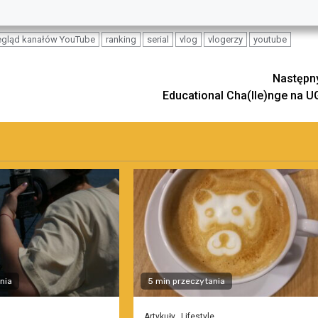
egląd kanałów YouTube
ranking
serial
vlog
vlogerzy
youtube
Następn
Educational Cha(lle)nge na U
nia
5 min przeczytania
Artykuły
Lifestyle