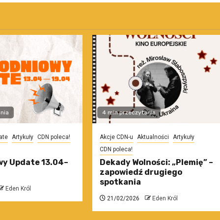
nia
4 min przeczytania
ate
Artykuły
CDN poleca!
Akcje CDN-u
Aktualności
Artykuły
CDN poleca!
y Update 13.04–
Dekady Wolności: „Plemię” –
zapowiedź drugiego
spotkania
Eden Król
21/02/2026
Eden Król