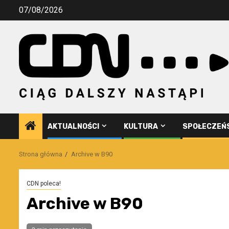
Przejdź
07/08/2026
do
treści
AKTUALNOŚCI
KULTURA
SPOŁECZEŃ
Strona główna
Archive w B90
CDN poleca!
Archive w B90