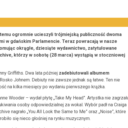
 temu ogromnie ucieszyli trójmiejską publiczność dwoma
mi w gdańskim Parlamencie. Teraz powracają w nasze
romując okrągłe, dziesiąte wydawnictwo, zatytułowane
rchive, którzy w sobotę (28 marca) wystąpią w stoczniowej
ny Griffiths. Dwa lata później
zadebiutowali albumem
 Rosko Johnem. Debiuty nie zawsze jednak są łatwe. Ten nie
lność na kilka miesięcy po wydaniu pierwszego krążka.
anne Wooder – wydał płytę „Take My Head”. Artystka nie zagrzał
ukiwania osoby odpowiedzialnej za wokal. Wybór padł na Craiga
rchive nagrało „You All Look the Same to Me” oraz „Noise”, które
robiło się nieco głośniej na rynku muzycznym.