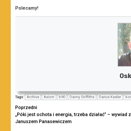
Polecamy!
Osk
Archive
Axiom
b90
Danny Griffiths
Darius Keeler
kon
Tags:
Zobacz
Poprzedni
„Póki jest ochota i energia, trzeba działać” – wywiad z
wpisy
Januszem Panasewiczem