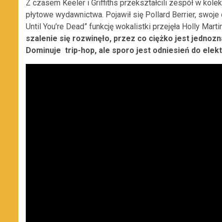
Z czasem Keeler i Griffiths przekształcili zespół w kole
płytowe wydawnictwa. Pojawił się Pollard Berrier, swoje
Until You’re Dead” funkcję wokalistki przejęła Holly Mar
szalenie się rozwinęło, przez co ciężko jest jednozn
Dominuje trip-hop, ale sporo jest odniesień do ele