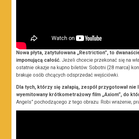
Nowa płyta, zatytułowana „Restriction”, to dwanaśc
imponującą całość.
Jeżeli chcecie przekonać się na włas
ostatnie okazje na kupno biletów. Sobotni (28 marca) ko
brakuje osób chcących odsprzedać wejściówki.
Dla tych, którzy się załapią, zespół przygotował ni
wyemitowany krótkometrażowy film „Axiom”, do któ
Angels” pochodzącego z tego obrazu. Robi wrażenie, p