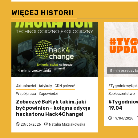
WIĘCEJ HISTORII
4 min przeczytania
5 min przeczyta
Aktualności
Artykuły
CDN poleca!
#TygodniowyUpd
Współpraca
Zapowiedzi
Społeczeństwo
Zobaczyć Bałtyk takim, jaki
#Tygodniow
być powinien – kolejna edycja
19.04
hackatonu Hack4Change!
19/04/2026
23/06/2026
Natalia Maziakowska