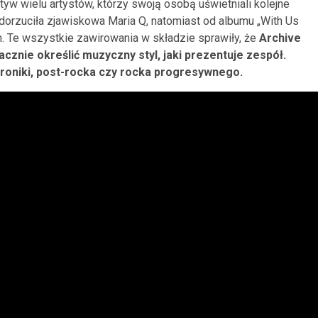
ktyw wielu artystów, którzy swoją osobą uświetniali kolejne
 dorzuciła zjawiskowa Maria Q, natomiast od albumu „With Us
tin. Te wszystkie zawirowania w składzie sprawiły, że
Archive
acznie określić muzyczny styl, jaki prezentuje zespół.
ktroniki, post-rocka czy rocka progresywnego.