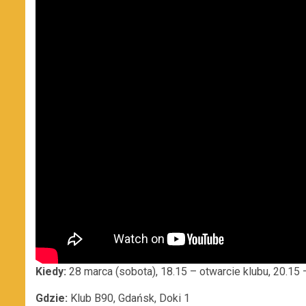
Kiedy:
28 marca (sobota), 18.15 – otwarcie klubu, 20.15 –
Gdzie:
Klub B90, Gdańsk, Doki 1