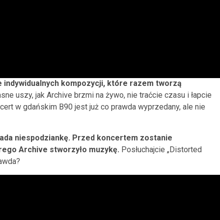
ie indywidualnych kompozycji, które razem tworzą
ne uszy, jak Archive brzmi na żywo, nie traćcie czasu i łapcie
ncert w gdańskim B90 jest już co prawda wyprzedany, ale nie
e lada niespodziankę. Przed koncertem zostanie
rego Archive stworzyło muzykę.
Posłuchajcie „Distorted
rawda?