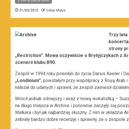
2 min przeczytania
21/03/2015
Oskar Małys
Trzy lata
koncerta
strony p
„Restriction”. Mowa oczywiście o Brytyjczykach z A
scenerii klubu B90.
Zespół w 1994 roku powołali do życia Darius Keeler i Dan
„Londinium”
, powstałym przy współpracy z Royą Arab i
należał do udanych i sprawił, że zespół zawiesił działa
Wrócił jednak silniejszy i wraz z nową wokalistką – Suz
na długo miejsca w Archive i ponownie zaczęły się posz
Walkera i był jak najbardziej słuszny. Z nim w składzie A
zebrały bardzo dobre recenzje i sprawiły, że o zespole z