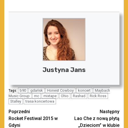
Justyna Jans
b90
gdańsk
Honest Cowboy
koncert
Maybach
Tags:
Music Group
mc
mixtape
Ohio
Rashad
Rick Ross
Stalley
trasa koncertowa
Zobacz
Poprzedni
Następny
Rocket Festiwal 2015 w
Lao Che z nową płytą
wpisy
Gdyni
„Dzieciom” w klubie