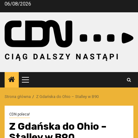
Przejdź
06/08/2026
do
treści
Menu
główne
Strona główna
Z Gdańska do Ohio – Stalley w B90
CDN poleca!
Z Gdańska do Ohio –
Stalley w B90