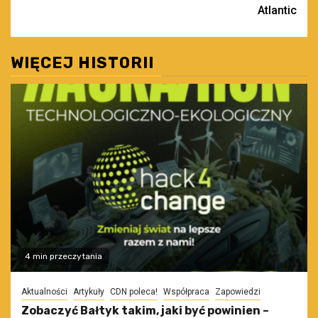
Atlantic
WIĘCEJ HISTORII
4 min przeczytania
Aktualności
Artykuły
CDN poleca!
Współpraca
Zapowiedzi
Zobaczyć Bałtyk takim, jaki być powinien –