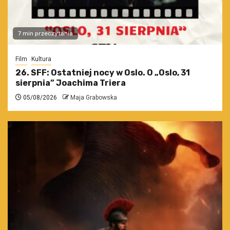
7 min przeczytania
Film
Kultura
26. SFF: Ostatniej nocy w Oslo. O „Oslo, 31
sierpnia” Joachima Triera
05/08/2026
Maja Grabowska