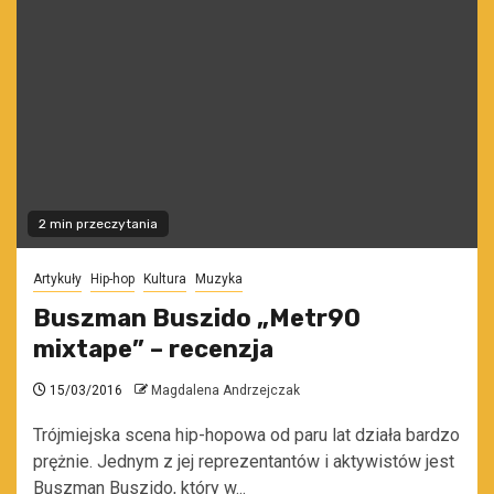
2 min przeczytania
Artykuły
Hip-hop
Kultura
Muzyka
Buszman Buszido „Metr90
mixtape” – recenzja
15/03/2016
Magdalena Andrzejczak
Trójmiejska scena hip-hopowa od paru lat działa bardzo
prężnie. Jednym z jej reprezentantów i aktywistów jest
Buszman Buszido, który w...