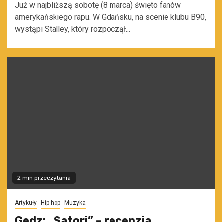
Już w najbliższą sobotę (8 marca) święto fanów
amerykańskiego rapu. W Gdańsku, na scenie klubu B90,
wystąpi Stalley, który rozpoczął...
2 min przeczytania
Artykuły
Hip-hop
Muzyka
Gedz: „Satori” – recenzja