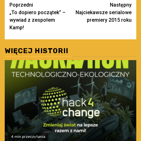
Zobacz
Poprzedni
Następny
„To dopiero początek” –
Najciekawsze serialowe
wpisy
wywiad z zespołem
premiery 2015 roku
Kamp!
WIĘCEJ HISTORII
4 min przeczytania