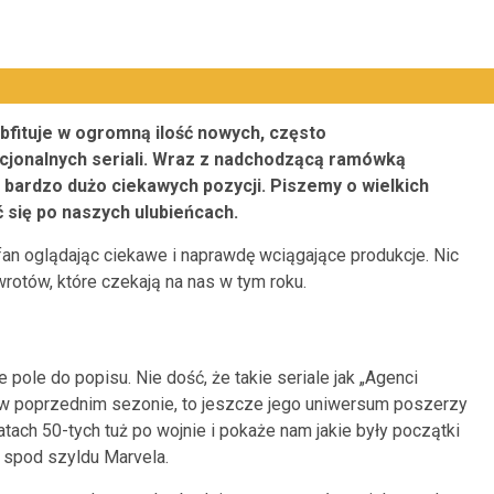
bfituje w ogromną ilość nowych, często
jonalnych seriali. Wraz z nadchodzącą ramówką
 bardzo dużo ciekawych pozycji. Piszemy o wielkich
się po naszych ulubieńcach.
fan oglądając ciekawe i naprawdę wciągające produkcje. Nic
wrotów, które czekają na nas w tym roku.
pole do popisu. Nie dość, że takie seriale jak „Agenci
ta w poprzednim sezonie, to jeszcze jego uniwersum poszerzy
atach 50-tych tuż po wojnie i pokaże nam jakie były początki
ie spod szyldu Marvela.