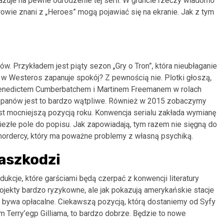
azuje na pewne odrodzenie tej serii. W gruncie rzeczy wiadomo
rowie znani z „Heroes” mogą pojawiać się na ekranie. Jak z tym
. Przykładem jest piąty sezon „Gry o Tron”, która nieubłaganie
w Westeros zapanuje spokój? Z pewnością nie. Plotki głoszą,
Benedictem Cumberbatchem i Martinem Freemanem w rolach
 panów jest to bardzo wątpliwe. Również w 2015 zobaczymy
st mocniejszą pozycją roku. Konwencja serialu zakłada wymianę
niezłe pole do popisu. Jak zapowiadają, tym razem nie sięgną do
 mordercy, który ma poważne problemy z własną psychiką.
zaszkodzi
odukcje, które garściami będą czerpać z konwencji literatury
rojekty bardzo ryzykowne, ale jak pokazują amerykańskie stacje
o bywa opłacalne. Ciekawszą pozycją, którą dostaniemy od Syfy
em Terry’egp Gilliama, to bardzo dobrze. Będzie to nowe