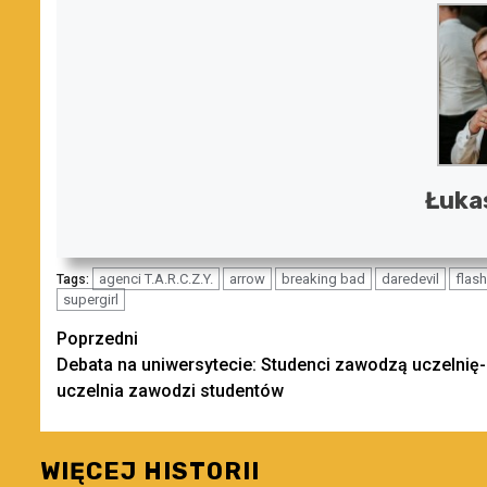
Łuka
agenci T.A.R.C.Z.Y.
arrow
breaking bad
daredevil
flash
Tags:
supergirl
Zobacz
Poprzedni
Debata na uniwersytecie: Studenci zawodzą uczelnię-
wpisy
uczelnia zawodzi studentów
WIĘCEJ HISTORII