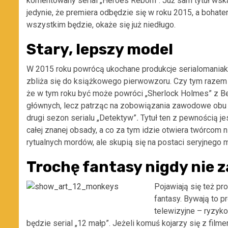
komentowany serial „Heroes Reborn”. Już sam tytuł wsk
jedynie, że premiera odbędzie się w roku 2015, a bohate
wszystkim będzie, okaże się już niedługo.
Stary, lepszy model
W 2015 roku powrócą ukochane produkcje serialomaniaków
zbliża się do książkowego pierwowzoru. Czy tym razem 
że w tym roku być może powróci „Sherlock Holmes” z 
głównych, lecz patrząc na zobowiązania zawodowe obu
drugi sezon serialu „Detektyw”
.
Tytuł ten z pewnością je
całej znanej obsady, a co za tym idzie otwiera twórcom 
rytualnych mordów, ale skupią się na postaci seryjnego
Trochę fantasy nigdy nie 
Pojawiają się też pr
fantasy. Bywają to p
telewizyjne – ryzyk
będzie serial „12 małp”. Jeżeli komuś kojarzy się z film