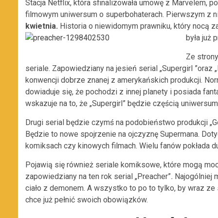
Stacja Netflix, która sfinalizowała umowę z Marvelem,
filmowym uniwersum o superbohaterach. Pierwszym z ni
kwietnia.
Historia o niewidomym prawniku, który nocą za
była już 
Ze strony
seriale. Zapowiedziany na jesień serial „Supergirl ”oraz 
konwencji dobrze znanej z amerykańskich produkcji. Nor
dowiaduje się, że pochodzi z innej planety i posiada fan
wskazuje na to, że „Supergirl” będzie częścią uniwersum
Drugi serial będzie czymś na podobieństwo produkcji „
Będzie to nowe spojrzenie na ojczyznę Supermana. Dot
komiksach czy kinowych filmach. Wielu fanów pokłada duż
Pojawią się również seriale komiksowe, które mogą m
zapowiedziany na ten rok serial „Preacher”
.
Najogólniej 
ciało z demonem. A wszystko to po to tylko, by wraz ze
chce już pełnić swoich obowiązków.