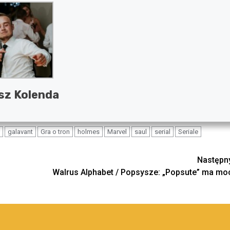
sz Kolenda
galavant
Gra o tron
holmes
Marvel
saul
serial
Seriale
Następn
Walrus Alphabet / Popsysze: „Popsute” ma mo