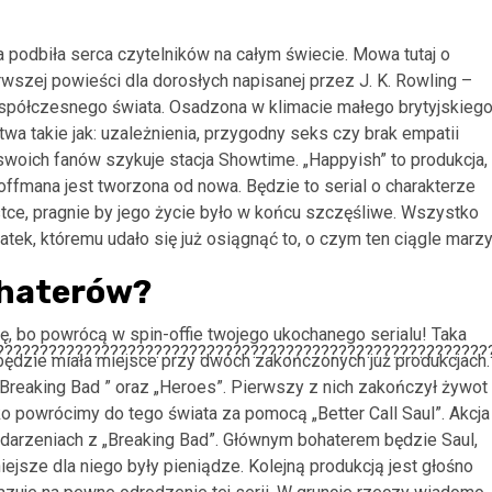
a podbiła serca czytelników na całym świecie. Mowa tutaj o
rwszej powieści dla dorosłych napisanej przez J. K. Rowling –
współczesnego świata. Osadzona w klimacie małego brytyjskieg
wa takie jak: uzależnienia, przygodny seks czy brak empatii
woich fanów szykuje stacja Showtime. „Happyish” to produkcja,
offmana jest tworzona od nowa. Będzie to serial o charakterze
ce, pragnie by jego życie było w końcu szczęśliwe. Wszystko
tek, któremu udało się już osiągnąć to, o czym ten ciągle marzy
ohaterów?
ię, bo powrócą w spin-offie twojego ukochanego serialu! Taka
będzie miała miejsce przy dwóch zakończonych już produkcjach.
Breaking Bad ” oraz „Heroes”. Pierwszy z nich zakończył żywot
ko powrócimy do tego świata za pomocą „Better Call Saul”. Akcja
 wydarzeniach z „Breaking Bad”. Głównym bohaterem będzie Saul,
iejsze dla niego były pieniądze. Kolejną produkcją jest głośno