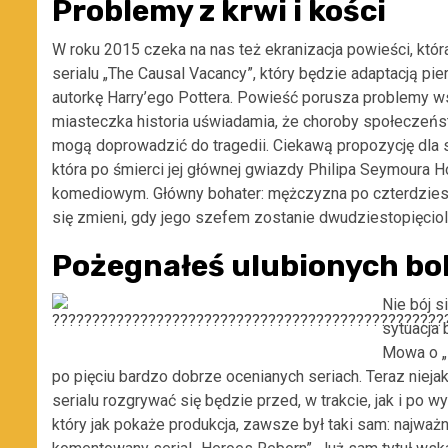
Problemy z krwi i kości
W roku 2015 czeka na nas też ekranizacja powieści, któr
serialu „The Causal Vacancy”, który będzie adaptacją pie
autorkę Harry’ego Pottera. Powieść porusza problemy 
miasteczka historia uświadamia, że choroby społeczeńst
mogą doprowadzić do tragedii. Ciekawą propozycję dla s
która po śmierci jej głównej gwiazdy Philipa Seymoura H
komediowym. Główny bohater: mężczyzna po czterdziest
się zmieni, gdy jego szefem zostanie dwudziestopięciola
Pożegnałeś ulubionych b
Nie bój s
sytuacja 
Mowa o „
po pięciu bardzo dobrze ocenianych seriach. Teraz nieja
serialu rozgrywać się będzie przed, w trakcie, jak i po
który jak pokaże produkcja, zawsze był taki sam: najważn