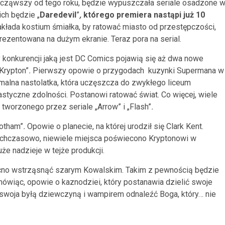
 począwszy od tego roku, będzie wypuszczała seriale osadzone 
ch będzie „
Daredevil
”
,
którego premiera nastąpi już 10
kłada kostium śmiałka, by ratować miasto od przestępczości,
prezentowana na dużym ekranie. Teraz pora na serial.
 konkurencji jaką jest DC Comics pojawią się aż dwa nowe
„Krypton”
.
Pierwszy opowie o przygodach kuzynki Supermana w
malna nastolatka, która uczęszcza do zwykłego liceum
tastyczne zdolności. Postanowi ratować świat. Co więcej, wiele
 tworzonego przez seriale „Arrow” i „Flash”
.
Gotham”
.
Opowie o planecie, na której urodził się Clark Kent.
ychczasowo, niewiele miejsca poświecono Kryptonowi w
e nadzieje w tejże produkcji.
ocno wstrząsnąć szarym Kowalskim. Takim z pewnością będzie
mówiąc, opowie o kaznodziei, który postanawia dzielić swoje
 swoja byłą dziewczyną i wampirem odnaleźć Boga, który… nie