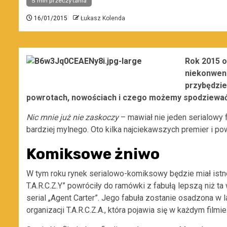
5 min przeczytania
16/01/2015
Łukasz Kolenda
Rok 2015 o
niekonwenc
przybędzie
powrotach, nowościach i czego możemy spodziewać 
Nic mnie już nie zaskoczy
– mawiał nie jeden serialowy 
bardziej mylnego. Oto kilka najciekawszych premier i po
Komiksowe żniwo
W tym roku rynek serialowo-komiksowy będzie miał istne 
T.A.R.C.Z.Y” powróciły do ramówki z fabułą lepszą niż 
serial „Agent Carter”. Jego fabuła zostanie osadzona w l
organizacji T.A.R.C.Z.A., która pojawia się w każdym film