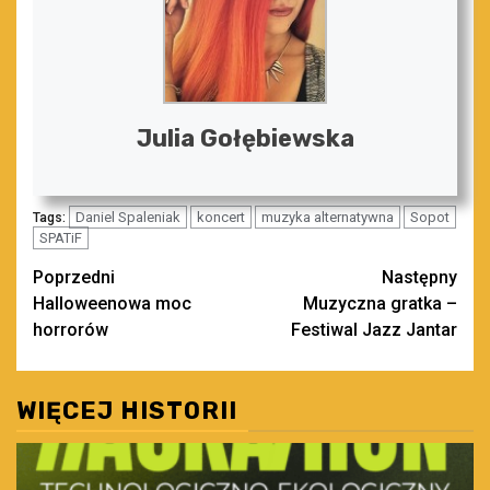
Julia Gołębiewska
Daniel Spaleniak
koncert
muzyka alternatywna
Sopot
Tags:
SPATiF
Zobacz
Poprzedni
Następny
Halloweenowa moc
Muzyczna gratka –
wpisy
horrorów
Festiwal Jazz Jantar
WIĘCEJ HISTORII