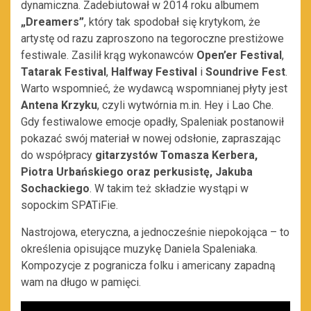
dynamiczna. Zadebiutował w 2014 roku albumem
„Dreamers”
, który tak spodobał się krytykom, że
artystę od razu zaproszono na tegoroczne prestiżowe
festiwale. Zasilił krąg wykonawców
Open’er Festival
,
Tatarak Festival
,
Halfway Festival
i
Soundrive Fest
.
Warto wspomnieć, że wydawcą wspomnianej płyty jest
Antena Krzyku
, czyli wytwórnia m.in. Hey i Lao Che.
Gdy festiwalowe emocje opadły, Spaleniak postanowił
pokazać swój materiał w nowej odsłonie, zapraszając
do współpracy
gitarzystów Tomasza Kerbera,
Piotra Urbańskiego oraz perkusistę, Jakuba
Sochackiego
. W takim też składzie wystąpi w
sopockim SPATiFie.
Nastrojowa, eteryczna, a jednocześnie niepokojąca – to
określenia opisujące muzykę Daniela Spaleniaka.
Kompozycje z pogranicza folku i americany zapadną
wam na długo w pamięci.