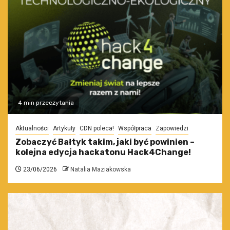
4 min przeczytania
Aktualności
Artykuły
CDN poleca!
Współpraca
Zapowiedzi
Zobaczyć Bałtyk takim, jaki być powinien –
kolejna edycja hackatonu Hack4Change!
23/06/2026
Natalia Maziakowska