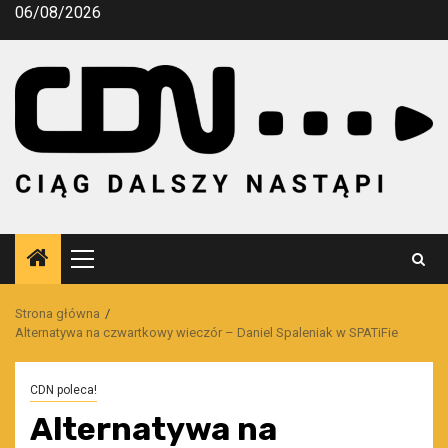
Przejdź
06/08/2026
do
treści
Menu
główne
Strona główna
Alternatywa na czwartkowy wieczór – Daniel Spaleniak w SPATiFie
CDN poleca!
Alternatywa na