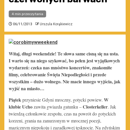
4 min przeczytania
06/11/2013
Urszula Korąkiewicz
Witaj, długi weekendzie! Te słowa same cisną się na usta.
I warto się na niego szykować, bo pełen jest wyjątkowych
wydarzeń: czeka nas mnóstwo koncertów, znakomite
filmy, celebrowanie Święta Niepodległości i przede
wszystkim – dużo wolnego. Nie macie innego wyjścia, jak
wyjść na miasto…
Piątek
W
przyniesie Gdyni mroczny, gotycki powiew.
klubie Ucho
Closterkeller
zawita gwiazda gatunku –
. Jak
twierdzą członkowie zespołu, czas na powrót do gotyckich
korzeni, grania na zanurzonym w mrocznej poezji,
magicznym niepokoju i zagadkowej tęsknocie. Na gdyńskim