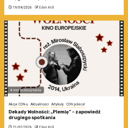
19/04/2026
Eden Król
4 min przeczytania
Akcje CDN-u
Aktualności
Artykuły
CDN poleca!
Dekady Wolności: „Plemię” – zapowiedź
drugiego spotkania
21/02/2026
Eden Król