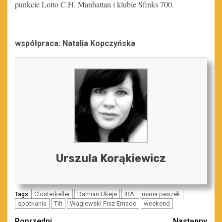
punkcie Lotto C.H. Manhattan i klubie Sfinks 700.
współpraca: Natalia Kopczyńska
Urszula Korąkiewicz
Closterkeller
Damian Ukeje
IRA
maria peszek
Tags:
spotkania
Tilt
Waglewski Fisz Emade
weekend
Poprzedni
Następny