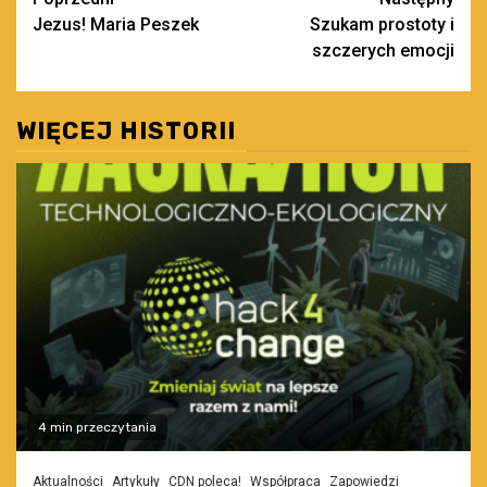
Zobacz
Jezus! Maria Peszek
Szukam prostoty i
wpisy
szczerych emocji
WIĘCEJ HISTORII
4 min przeczytania
Aktualności
Artykuły
CDN poleca!
Współpraca
Zapowiedzi