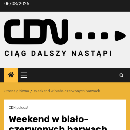
Przejdź
06/08/2026
do
treści
Menu
główne
Strona główna
Weekend w biało-czerwonych barwach
CDN poleca!
Weekend w biało-
czerwonych barwach