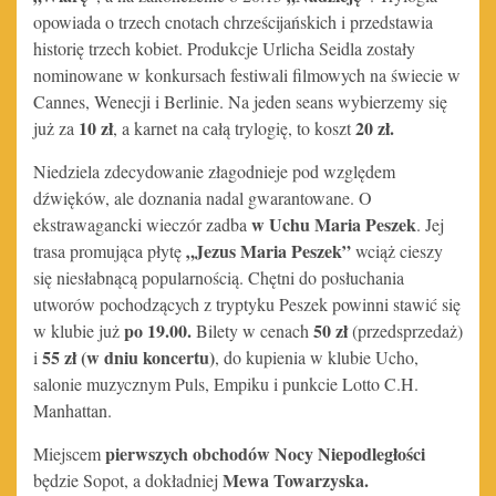
opowiada o trzech cnotach chrześcijańskich i przedstawia
historię trzech kobiet. Produkcje Urlicha Seidla zostały
nominowane w konkursach festiwali filmowych na świecie w
Cannes, Wenecji i Berlinie. Na jeden seans wybierzemy się
10 zł
20 zł.
już za
, a karnet na całą trylogię, to koszt
Niedziela zdecydowanie złagodnieje pod względem
dźwięków, ale doznania nadal gwarantowane. O
w Uchu Maria Peszek
ekstrawagancki wieczór zadba
. Jej
„Jezus Maria Peszek”
trasa promująca płytę
wciąż cieszy
się niesłabnącą popularnością. Chętni do posłuchania
utworów pochodzących z tryptyku Peszek powinni stawić się
po 19.00.
50 zł
w klubie już
Bilety w cenach
(przedsprzedaż)
55 zł (w dniu koncertu)
i
, do kupienia w klubie Ucho,
salonie muzycznym Puls, Empiku i punkcie Lotto C.H.
Manhattan.
pierwszych obchodów Nocy Niepodległości
Miejscem
Mewa Towarzyska.
będzie Sopot, a dokładniej