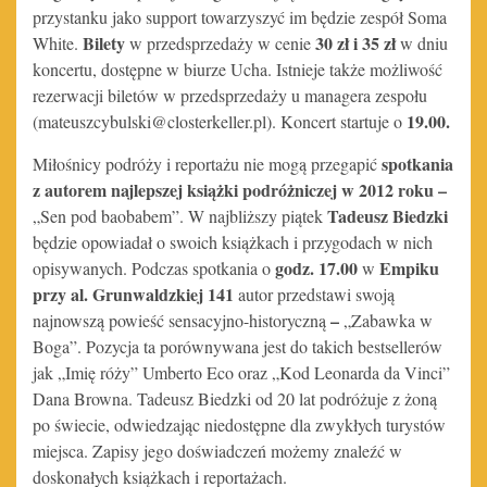
przystanku jako support towarzyszyć im będzie zespół Soma
Bilety
30 zł i 35 zł
White.
w przedsprzedaży w cenie
w dniu
koncertu, dostępne w biurze Ucha. Istnieje także możliwość
rezerwacji biletów w przedsprzedaży u managera zespołu
19.00.
(mateuszcybulski@closterkeller.pl). Koncert startuje o
spotkania
Miłośnicy podróży i reportażu nie mogą przegapić
z autorem najlepszej książki podróżniczej w 2012 roku
–
Tadeusz Biedzki
„Sen pod baobabem”. W najbliższy piątek
będzie opowiadał o swoich książkach i przygodach w nich
godz. 17.00
Empiku
opisywanych. Podczas spotkania o
w
przy al. Grunwaldzkiej 141
autor przedstawi swoją
–
najnowszą powieść sensacyjno-historyczną
„Zabawka w
Boga”. Pozycja ta porównywana jest do takich bestsellerów
jak „Imię róży” Umberto Eco oraz „Kod Leonarda da Vinci”
Dana Browna. Tadeusz Biedzki od 20 lat podróżuje z żoną
po świecie, odwiedzając niedostępne dla zwykłych turystów
miejsca. Zapisy jego doświadczeń możemy znaleźć w
doskonałych książkach i reportażach.