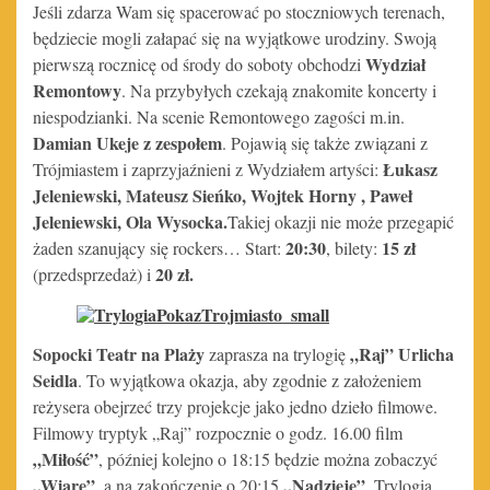
Jeśli zdarza Wam się spacerować po stoczniowych terenach,
będziecie mogli załapać się na wyjątkowe urodziny. Swoją
Wydział
pierwszą rocznicę od środy do soboty obchodzi
Remontowy
. Na przybyłych czekają znakomite koncerty i
niespodzianki. Na scenie Remontowego zagości m.in.
Damian Ukeje z zespołem
. Pojawią się także związani z
Łukasz
Trójmiastem i zaprzyjaźnieni z Wydziałem artyści:
Jeleniewski, Mateusz Sieńko, Wojtek Horny , Paweł
Jeleniewski, Ola Wysocka.
Takiej okazji nie może przegapić
20:30
15 zł
żaden szanujący
się rockers… Start:
, bilety:
20 zł.
(przedsprzedaż) i
Sopocki Teatr na Plaży
„Raj” Urlicha
zaprasza na trylogię
Seidla
. To wyjątkowa okazja, aby zgodnie z założeniem
reżysera obejrzeć trzy projekcje jako jedno dzieło filmowe.
Filmowy tryptyk „Raj” rozpocznie o godz. 16.00 film
„Miłość”
, później kolejno o 18:15 będzie można zobaczyć
„Wiarę”
„Nadzieję”
, a na zakończenie o 20:15
. Trylogia