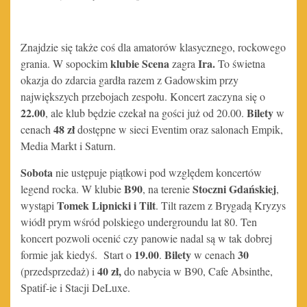
Znajdzie się także coś dla amatorów klasycznego, rockowego
klubie Scena
Ira.
grania. W sopockim
zagra
To świetna
okazja do zdarcia gardła razem z Gadowskim przy
największych przebojach zespołu. Koncert zaczyna się o
22.00
Bilety
, ale klub będzie czekał na gości już od 20.00.
w
48 zł
cenach
dostępne w sieci Eventim oraz salonach Empik,
Media Markt i Saturn.
Sobota
nie ustępuje piątkowi pod względem koncertów
B90
Stoczni Gdańskiej
legend rocka. W klubie
, na terenie
,
Tomek Lipnicki i Tilt
wystąpi
. Tilt razem z Brygadą Kryzys
wiódł prym wśród polskiego undergroundu lat 80. Ten
koncert pozwoli ocenić czy panowie nadal są w tak dobrej
19.00
Bilety
30
formie jak kiedyś. Start o
.
w cenach
40
zł,
(przedsprzedaż) i
do nabycia w B90, Cafe Absinthe,
Spatif-ie i Stacji DeLuxe.