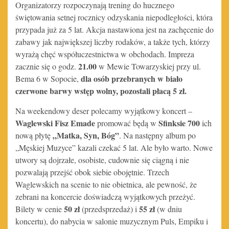
Organizatorzy rozpoczynają trening do hucznego
świętowania setnej rocznicy odzyskania niepodległości, która
przypada już za 5 lat. Akcja nastawiona jest na zachęcenie do
zabawy jak największej liczby rodaków, a także tych, którzy
wyrażą chęć współuczestnictwa w obchodach. Impreza
21.00
zacznie się o godz.
w Mewie Towarzyskiej przy ul.
dla osób przebranych w biało
Bema 6 w Sopocie,
czerwone barwy wstęp wolny, pozostali płacą 5 zł.
Na weekendowy deser polecamy wyjątkowy koncert –
Waglewski Fisz Emade
Sfinksie 700
promować będą w
ich
„Matka, Syn, Bóg”
nową płytę
. Na następny album po
„Męskiej Muzyce” kazali czekać 5 lat. Ale było warto. Nowe
utwory są dojrzałe, osobiste, cudownie się ciągną i nie
pozwalają przejść obok siebie obojętnie. Trzech
Waglewskich na scenie to nie obietnica, ale pewność, że
zebrani na koncercie doświadczą wyjątkowych przeżyć.
50 zł
55 zł
Bilety w cenie
(przedsprzedaż) i
(w dniu
koncertu), do nabycia w salonie muzycznym Puls, Empiku i