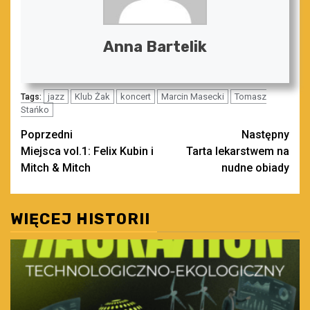
Anna Bartelik
jazz
Klub Żak
koncert
Marcin Masecki
Tomasz
Tags:
Stańko
Zobacz
Poprzedni
Następny
Miejsca vol.1: Felix Kubin i
Tarta lekarstwem na
wpisy
Mitch & Mitch
nudne obiady
WIĘCEJ HISTORII