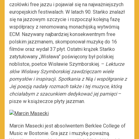
czołówki free jazzu i pojawiał się na najważniejszych
europejskich festiwalach. W latach 90. Stańko znalazł
się na jazzowym szczycie i rozpoczął kolejną fazę
współpracy z renomowaną monachijską wytwórnią
ECM. Nazywany najbardziej konsekwentnym free
polskim jazzmanem, skomponował muzykę do 16
filmów oraz wydał 37 płyt. Ostatni krążek Stańko
zatytułowany „Wisława” poświęcony był polskiej
noblistce, poetce Wisławie Szymborskiej. –
Lekturze
słów Wisławy Szymborskiej zawdzięczam wiele
pomysłów i inspiracji. Spotkania z Nią i współgranie z
Jej poezją nadały rozmach także i tej muzyce, którą
chciałabym z szacunkiem dedykować jej pamięci
–
pisze w książeczce płyty jazzman.
Marcin Masecki jest absolwentem Berklee College of
Music w Bostonie. Gra jazz i muzykę poważną.