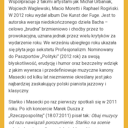
Współpracuje z takimi artystami jak Michał Urbaniak,
Wojciech Waglewski, Macio Moretti i Raphael Rogiński.
W 2012 roku wydał album Die Kunst der Fuge. Jest to
autorska wersja niedokończonego dzieła Bacha –
celowo „brudna” brzmieniowo i choćby przez to
prowokacyjna, uznana jednak przez wielu krytyków za
wydarzenie roku. We wrześniu ubiegłego roku ukazała
się płyta jego sekstetu Profesjonalizm. Nominowany
do Paszportów „Polityki” (2012 rok) za swoją
błyskotliwość, erudycję i humor oraz bezczelny wdzięk
z jakim wywraca i przedefiniowuje muzyczne kanony.
Masecki od kilku lat niezmiennie określany jest jako
najbardziej zaskakujący polski pianista jazzowy i
klasyczny.
Stańko i Masecki po raz pierwszy spotkali się w 2011
roku. Po ich koncercie Marek Dusza z
„Rzeczpospolitej” (18.07.2011) pisał tak
: Obaj muzycy
od razu nawiązali porozumienie. Stańko na scenie