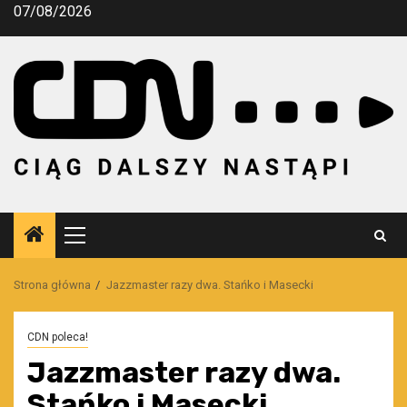
Przejdź
07/08/2026
do
treści
Menu
główne
Strona główna
Jazzmaster razy dwa. Stańko i Masecki
CDN poleca!
Jazzmaster razy dwa.
Stańko i Masecki