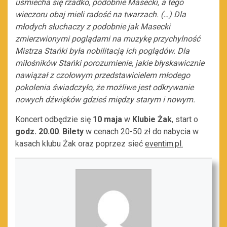
uśmiecha się rzadko, podobnie Masecki, a tego
wieczoru obaj mieli radość na twarzach. (…) Dla
młodych słuchaczy z podobnie jak Masecki
zmierzwionymi poglądami na muzykę przychylność
Mistrza Stańki była nobilitacją ich poglądów. Dla
miłośników Stańki porozumienie, jakie błyskawicznie
nawiązał z czołowym przedstawicielem młodego
pokolenia świadczyło, że możliwe jest odkrywanie
nowych dźwięków gdzieś między starym i nowym.
Koncert odbędzie się
10 maja
w
Klubie Żak
, start o
godz. 20.00
.
Bilety
w cenach 20-50 zł do nabycia w
kasach klubu Żak oraz poprzez sieć
eventim.pl.