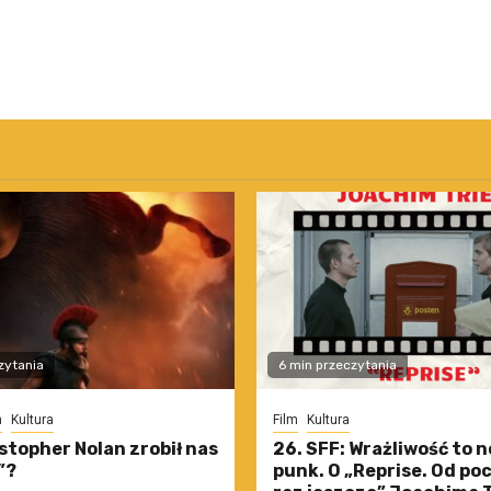
zytania
6 min przeczytania
m
Kultura
Film
Kultura
stopher Nolan zrobił nas
26. SFF: Wrażliwość to 
”?
punk. O „Reprise. Od po