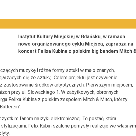
Instytut Kultury Miejskiej w Gdańsku, w ramach
nowo organizowanego cyklu Miejsca, zaprasza na
koncert Felixa Kubina z polskim big bandem Mitch 
łączących muzykę i różne formy sztuki w mało znanych,
arzących się ze sztuką. Celem projektu jest ożywienie
zez zastosowanie środków artystycznych. Pierwszym miejscem,
nizon przy ul. Słowackiego 1. W zabytkowych, obronnych
ga Felixa Kubina z polskim zespołem Mitch & Mitch, którzy
atterein”.
wszystkim fanom muzyki elektronicznej. To postać, która
ylizacjami. Felix Kubin szalone pomysły realizuje we własnym
łyty.