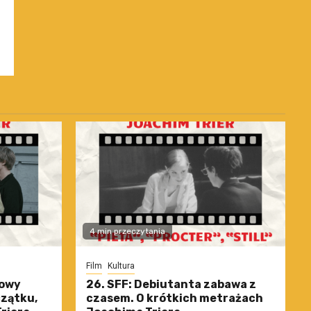
4 min przeczytania
Film
Kultura
nowy
26. SFF: Debiutanta zabawa z
czątku,
czasem. O krótkich metrażach