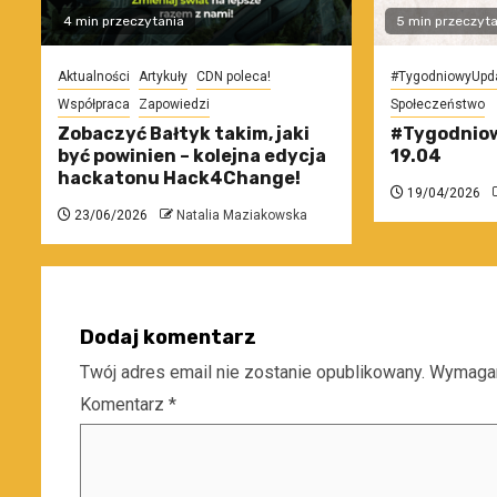
4 min przeczytania
5 min przeczyta
Aktualności
Artykuły
CDN poleca!
#TygodniowyUpd
Współpraca
Zapowiedzi
Społeczeństwo
Zobaczyć Bałtyk takim, jaki
#Tygodniow
być powinien – kolejna edycja
19.04
hackatonu Hack4Change!
19/04/2026
23/06/2026
Natalia Maziakowska
Dodaj komentarz
Twój adres email nie zostanie opublikowany.
Wymagan
Komentarz
*