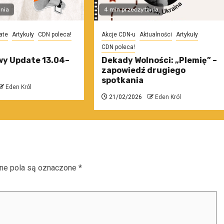
nia
4 min przeczytania
ate
Artykuły
CDN poleca!
Akcje CDN-u
Aktualności
Artykuły
CDN poleca!
y Update 13.04–
Dekady Wolności: „Plemię” –
zapowiedź drugiego
spotkania
Eden Król
21/02/2026
Eden Król
e pola są oznaczone
*