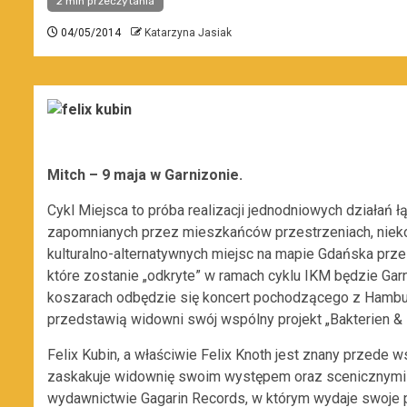
2 min przeczytania
04/05/2014
Katarzyna Jasiak
Mitch – 9 maja w Garnizonie.
Cykl Miejsca to próba realizacji jednodniowych działań 
zapomnianych przez mieszkańców przestrzeniach, niekoj
kulturalno-alternatywnych miejsc na mapie Gdańska pr
które zostanie „odkryte” w ramach cyklu IKM będzie Gar
koszarach odbędzie się koncert pochodzącego z Hambur
przedstawią widowni swój wspólny projekt „Bakterien & B
Felix Kubin, a właściwie Felix Knoth jest znany przede 
zaskakuje widownię swoim występem oraz scenicznymi st
wydawnictwie Gagarin Records, w którym wydaje swoje p