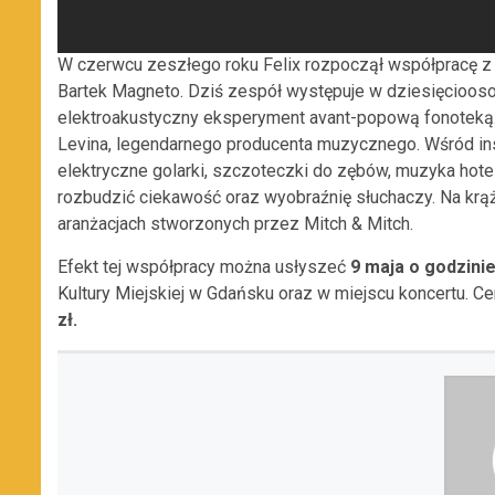
W czerwcu zeszłego roku Felix rozpoczął współpracę z p
Bartek Magneto. Dziś zespół występuje w dziesięciooso
elektroakustyczny eksperyment avant-popową fonoteką. 
Levina, legendarnego producenta muzycznego. Wśród ins
elektryczne golarki, szczoteczki do zębów, muzyka hotel
rozbudzić ciekawość oraz wyobraźnię słuchaczy. Na krąż
aranżacjach stworzonych przez Mitch & Mitch.
Efekt tej współpracy można usłyszeć
9 maja o godzini
Kultury Miejskiej w Gdańsku oraz w miejscu koncertu. C
zł.