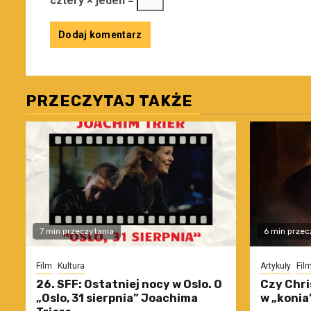
cztery × jeden =
PRZECZYTAJ TAKŻE
7 min przeczytania
6 min przec
Film
Kultura
Artykuły
Fil
26. SFF: Ostatniej nocy w Oslo. O
Czy Chri
„Oslo, 31 sierpnia” Joachima
w „konia