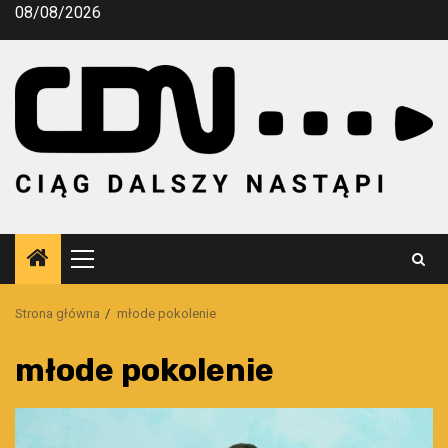
Przejdź
08/08/2026
do
treści
Menu
główne
Strona główna
młode pokolenie
młode pokolenie