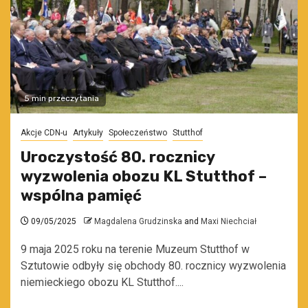
5 min przeczytania
Akcje CDN-u
Artykuły
Społeczeństwo
Stutthof
Uroczystość 80. rocznicy
wyzwolenia obozu KL Stutthof –
wspólna pamięć
09/05/2025
Magdalena Grudzinska
and
Maxi Niechciał
9 maja 2025 roku na terenie Muzeum Stutthof w
Sztutowie odbyły się obchody 80. rocznicy wyzwolenia
niemieckiego obozu KL Stutthof....