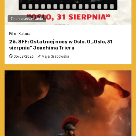
7 min przeczytania
Film
Kultura
26. SFF: Ostatniej nocy w Oslo. O „Oslo, 31
sierpnia” Joachima Triera
05/08/2026
Maja Grabowska