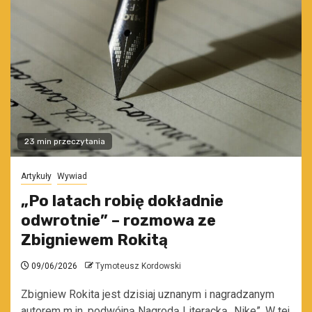
23 min przeczytania
Artykuły
Wywiad
„Po latach robię dokładnie
odwrotnie” – rozmowa ze
Zbigniewem Rokitą
09/06/2026
Tymoteusz Kordowski
Zbigniew Rokita jest dzisiaj uznanym i nagradzanym
autorem m.in. podwójną Nagrodą Literacką „Nike”. W tej