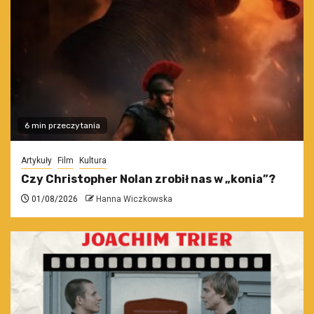
6 min przeczytania
Artykuły
Film
Kultura
Czy Christopher Nolan zrobił nas w „konia”?
01/08/2026
Hanna Wiczkowska