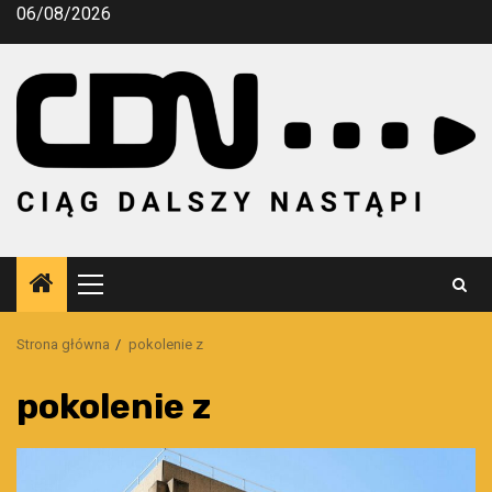
Przejdź
06/08/2026
do
treści
Menu
główne
Strona główna
pokolenie z
pokolenie z