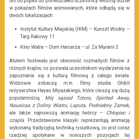
dni od piątku do poniedziałku uczestnicy wezmą udział
w pokazach filmów animowanych, które
odbędą się w
dwóch lokalizacjach:
Instytut Kultury Miejskiej (IKM) – Kunszt Wodny –
Targ Rakowy 11
Kino Watra – Dom Harcerza –
ul. Za Murami 2
Atutem festiwalu jest obecność rozmaitych filmów z
różnych krajów, co pozwala uczestnikom wydarzenia na
zapoznanie się z kulturą filmową z całego świata.
Widzowie zobaczą m.in. filmy studia Ghibli
reżyserstwa Hayao Miyazakiego, które cieszą się dużą
popularnością:
Mój sąsiad Totoro
,
Spirited Away,
Nausicaa z Doliny Wiatru, Laputa, Podniebny Zamek,
ale także
najnowszą animację twórcy –
Chłopiec i
czapla
. Przedstawione klasyki reprezentują animację
wykonaną tradycyjną techniką rysunkową, co jest coraz
rzadziej spotykane w nowszych pozycjach tej