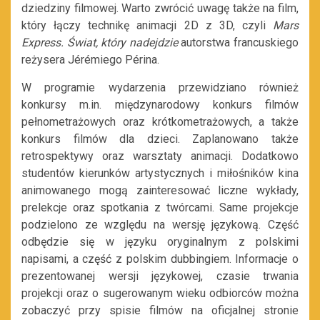
dziedziny filmowej. Warto zwrócić uwagę także na film,
który łączy technikę animacji 2D z 3D, czyli
Mars
Express. Świat, który nadejdzie
autorstwa francuskiego
reżysera Jérémiego Périna.
W programie wydarzenia przewidziano również
konkursy m.in. międzynarodowy konkurs filmów
pełnometrażowych oraz krótkometrażowych, a także
konkurs filmów dla dzieci. Zaplanowano także
retrospektywy oraz warsztaty animacji. Dodatkowo
s
tudentów kierunków artystycznych i miłośników kina
animowanego mogą zainteresować liczne wykłady,
prelekcje oraz spotkania z twórcami. Same p
rojekcje
podzielono ze względu na wersję językową. Część
odbędzie się
w języku oryginalnym z polskimi
napisami, a część z polskim dubbingiem. Informacje o
prezentowanej wersji językowej, czasie trwania
projekcji oraz o sugerowanym wieku odbiorców można
zobaczyć przy spisie filmów na oficjalnej stronie