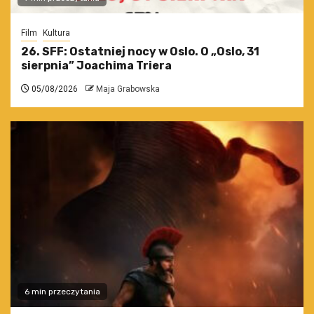
Film
Kultura
26. SFF: Ostatniej nocy w Oslo. O „Oslo, 31
sierpnia” Joachima Triera
05/08/2026
Maja Grabowska
6 min przeczytania