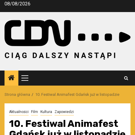
Przejdź
08/08/2026
do
treści
Menu
główne
Strona główna
10. Festiwal Animafest Gdańsk już w listopadzie
Aktualności
Film
Kultura
Zapowiedzi
10. Festiwal Animafest
Gdańsk już w listopadzie