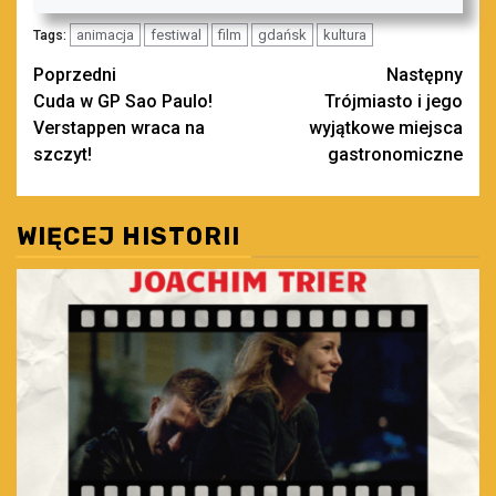
animacja
festiwal
film
gdańsk
kultura
Tags:
Zobacz
Poprzedni
Następny
Cuda w GP Sao Paulo!
Trójmiasto i jego
wpisy
Verstappen wraca na
wyjątkowe miejsca
szczyt!
gastronomiczne
WIĘCEJ HISTORII