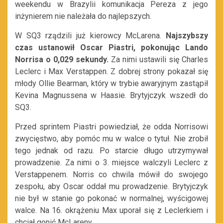
weekendu w Brazylii komunikacja Pereza z jego
inżynierem nie należała do najlepszych.
W SQ3 rządzili już kierowcy McLarena.
Najszybszy
czas ustanowił Oscar Piastri, pokonując Lando
Norrisa o 0,029 sekundy.
Za nimi ustawili się Charles
Leclerc i Max Verstappen. Z dobrej strony pokazał się
młody Ollie Bearman, który w trybie awaryjnym zastąpił
Kevina Magnussena w Haasie. Brytyjczyk wszedł do
SQ3.
Przed sprintem Piastri powiedział, że odda Norrisowi
zwycięstwo, aby pomóc mu w walce o tytuł. Nie zrobił
tego jednak od razu. Po starcie długo utrzymywał
prowadzenie. Za nimi o 3. miejsce walczyli Leclerc z
Verstappenem. Norris co chwila mówił do swojego
zespołu, aby Oscar oddał mu prowadzenie. Brytyjczyk
nie był w stanie go pokonać w normalnej, wyścigowej
walce. Na 16. okrążeniu Max uporał się z Leclerkiem i
chciał gonić McLareny.