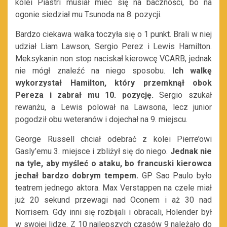
kolei Piastri musiał mieć się na baczności, bo na
ogonie siedział mu Tsunoda na 8. pozycji.
Bardzo ciekawa walka toczyła się o 1 punkt. Brali w niej
udział Liam Lawson, Sergio Perez i Lewis Hamilton.
Meksykanin non stop naciskał kierowcę VCARB, jednak
nie mógł znaleźć na niego sposobu.
Ich walkę
wykorzystał Hamilton, który przemknął obok
Pereza i zabrał mu 10. pozycję.
Sergio szukał
rewanżu, a Lewis polował na Lawsona, lecz junior
pogodził obu weteranów i dojechał na 9. miejscu.
George Russell chciał odebrać z kolei Pierre’owi
Gasly’emu 3. miejsce i zbliżył się do niego.
Jednak nie
na tyle, aby myśleć o ataku, bo francuski kierowca
jechał bardzo dobrym tempem.
GP Sao Paulo było
teatrem jednego aktora. Max Verstappen na czele miał
już 20 sekund przewagi nad Oconem i aż 30 nad
Norrisem. Gdy inni się rozbijali i obracali, Holender był
w swojej lidze. Z 10 najlepszych czasów 9 należało do