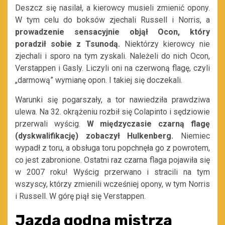
Deszcz się nasilał, a kierowcy musieli zmienić opony.
W tym celu do boksów zjechali Russell i Norris, a
prowadzenie sensacyjnie objął Ocon, który
poradził sobie z Tsunodą.
Niektórzy kierowcy nie
zjechali i sporo na tym zyskali. Należeli do nich Ocon,
Verstappen i Gasly. Liczyli oni na czerwoną flagę, czyli
„darmową” wymianę opon. I takiej się doczekali.
Warunki się pogarszały, a tor nawiedziła prawdziwa
ulewa. Na 32. okrążeniu rozbił się Colapinto i sędziowie
przerwali wyścig.
W międzyczasie czarną flagę
(dyskwalifikację) zobaczył Hulkenberg.
Niemiec
wypadł z toru, a obsługa toru popchnęła go z powrotem,
co jest zabronione. Ostatni raz czarna flaga pojawiła się
w 2007 roku! Wyścig przerwano i stracili na tym
wszyscy, którzy zmienili wcześniej opony, w tym Norris
i Russell. W górę piął się Verstappen.
Jazda godna mistrza