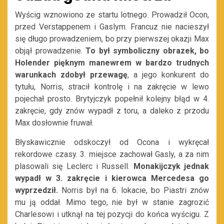
Wyścig wznowiono ze startu lotnego. Prowadził Ocon,
przed Verstappenem i Gaslym. Francuz nie nacieszył
się długo prowadzeniem, bo przy pierwszej okazji Max
objął prowadzenie.
To był symboliczny obrazek, bo
Holender pięknym manewrem w bardzo trudnych
warunkach zdobył przewagę
, a jego konkurent do
tytułu, Norris, stracił kontrolę i na zakręcie w lewo
pojechał prosto. Brytyjczyk popełnił kolejny błąd w 4.
zakręcie, gdy znów wypadł z toru, a daleko z przodu
Max dosłownie fruwał.
Błyskawicznie odskoczył od Ocona i wykręcał
rekordowe czasy. 3. miejsce zachował Gasly, a za nim
plasowali się Leclerc i Russell.
Monakijczyk jednak
wypadł w 3. zakręcie i kierowca Mercedesa go
wyprzedził.
Norris był na 6. lokacie, bo Piastri znów
mu ją oddał. Mimo tego, nie był w stanie zagrozić
Charlesowi i utknął na tej pozycji do końca wyścigu. Z