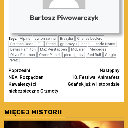
Bartosz Piwowarczyk
Alpine
ayrton senna
Brazylia
Charles Leclerc
Tags:
Esteban Ocon
F1
ferrari
gp brazylii
haas
Lando Norris
Lewis Hamilton
Max Verstappen
McLaren
Mercedes
Oliver Bearman
Oscar Piastri
pierre gasly
Red Bull
Sergio
Perez
Zobacz
Poprzedni
Następny
NBA: Rozpędzeni
10. Festiwal Animafest
wpisy
Kawalerzyści i
Gdańsk już w listopadzie
niebezpieczne Grzmoty
WIĘCEJ HISTORII