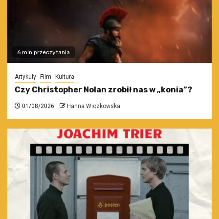
6 min przeczytania
Artykuły
Film
Kultura
Czy Christopher Nolan zrobił nas w „konia”?
01/08/2026
Hanna Wiczkowska