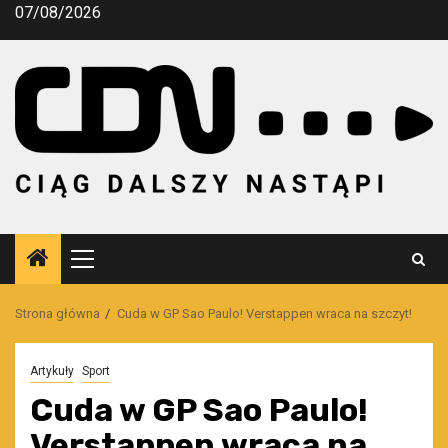
Przejdź
07/08/2026
do
treści
Menu
główne
Strona główna
Cuda w GP Sao Paulo! Verstappen wraca na szczyt!
Artykuły
Sport
Cuda w GP Sao Paulo!
Verstappen wraca na