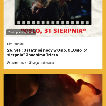
7 min przeczytania
Film
Kultura
26. SFF: Ostatniej nocy w Oslo. O „Oslo, 31
sierpnia” Joachima Triera
05/08/2026
Maja Grabowska