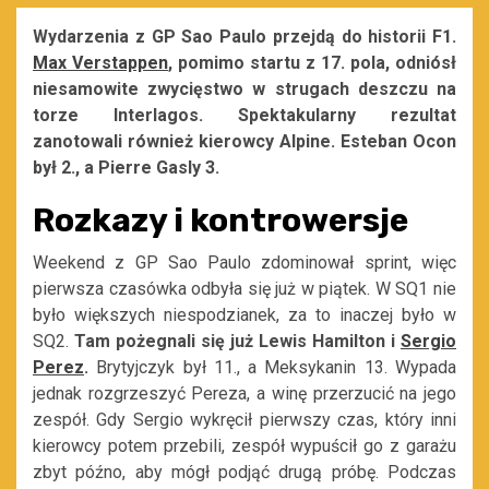
Wydarzenia z GP Sao Paulo przejdą do historii F1.
Max Verstappen
, pomimo startu z 17. pola, odniósł
niesamowite zwycięstwo w strugach deszczu na
torze Interlagos. Spektakularny rezultat
zanotowali również kierowcy Alpine. Esteban Ocon
był 2., a Pierre Gasly 3.
Rozkazy i kontrowersje
Weekend z GP Sao Paulo zdominował sprint, więc
pierwsza czasówka odbyła się już w piątek. W SQ1 nie
było większych niespodzianek, za to inaczej było w
SQ2.
Tam pożegnali się już Lewis Hamilton i
Sergio
Perez
.
Brytyjczyk był 11., a Meksykanin 13. Wypada
jednak rozgrzeszyć Pereza, a winę przerzucić na jego
zespół. Gdy Sergio wykręcił pierwszy czas, który inni
kierowcy potem przebili, zespół wypuścił go z garażu
zbyt późno, aby mógł podjąć drugą próbę. Podczas