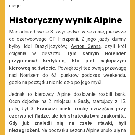
niego.
Historyczny wynik Alpine
Max odniósł swoje 8. zwycięstwo w sezonie, pierwsze
od czerwcowego
GP Hiszpanii
. Z jego jazdy dumny
byłby idol Brazylijczyków,
Ayrton Senna
, czyli król
ścigania w deszczu.
Tym samym Holender
przypomniał krytykom, kto jest najlepszym
kierowcą na świecie.
Powiększył też swoją przewagę
nad Norrisem do 62. punktów podczas weekendu,
gdzie na początku nic nie szło po jego myśli.
Jednak to kierowcy Alpine dosłownie rozbili bank.
Ocon dojechał na 2. miejscu, a Gasly, startujący z 15.
pola, był 3.
Francuzi mieli trochę szczęścia przy
czerwonej fladze, ale ich strategia była znakomita.
Gdy już znaleźli się na czele stawki, byli
niezagrożeni.
Na początku sezonu Alpine snuło się na