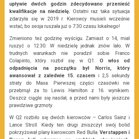
upływie dwóch godzin zdecydowano przenieść
kwalifikacje na niedzielę.
Ostatni raz taka sytuacja
zdarzyła się w 2019 r. Kierowcy musieli wcześnie
wstać, bo sesja ruszała już o 7:30 czasu lokalnego!
Zmieniono też godzinę wyścigu. Zamiast o 14, miał
ruszyć o 12:30. W niedzielę jednak znów lało. W
trudnych warunkach nie poradził sobie Franco
Colapinto, który rozbił się w Q1.
O włos od
odpadnięcia na początku był Norris, który
awansował z zaledwie 15. czasem
i 2,5 sekundy
straty do Maxa. Pierwszej części czasówki nie
przebrnął za to Lewis Hamilton z 16. wynikiem.
Deszcz ciągle się nasilał, a przed nami były jeszcze
prawdziwe grzmoty.
W Q2 rozbiło się dwóch kierowców – Carlos Sainz i
Lance Stroll. Kiedy ten drugi zniszczył swój bolid
pokrzyżował plany kierowcom Red Bulla.
Verstappen i