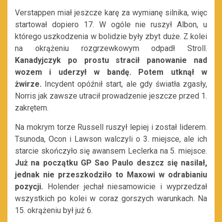
Verstappen miał jeszcze karę za wymianę silnika, więc
startował dopiero 17. W ogóle nie ruszył Albon, u
którego uszkodzenia w bolidzie były zbyt duże. Z kolei
na okrążeniu rozgrzewkowym odpadł Stroll.
Kanadyjczyk po prostu stracił panowanie nad
wozem i uderzył w bandę. Potem utknął w
żwirze.
Incydent opóźnił start, ale gdy światła zgasły,
Norris jak zawsze utracił prowadzenie jeszcze przed 1.
zakrętem.
Na mokrym torze Russell ruszył lepiej i został liderem.
Tsunoda, Ocon i Lawson walczyli o 3. miejsce, ale ich
starcie skończyło się awansem Leclerka na 5. miejsce.
Już na początku GP Sao Paulo deszcz się nasilał,
jednak nie przeszkodziło to Maxowi w odrabianiu
pozycji.
Holender jechał niesamowicie i wyprzedzał
wszystkich po kolei w coraz gorszych warunkach. Na
15. okrążeniu był już 6.