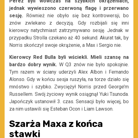
Perez byli wówczas na szybkich okrążeniach,
jednak wywieszono czerwoną flagę i przerwano
sesję.
Również nie obyło się bez kontrowersji, bo
znów zwlekano z decyzją. Gdy rozbijali się inni
kierowcy natychmiast zatrzymywano sesję. Jednak w
przypadku Strolla czekano aż 40 sekund. Akurat tak, by
Norris skończył swoje okrążenie, a Max i Sergio nie.
Kierowcy Red Bulla byli wściekli. Mieli szansę na
bardzo dobry wynik.
W Q3 znów nie było spokojnie.
Tym razem w ściany uderzyli Alex Albon i Fernando
Alonso. Gdy w końcu sesja ruszyła, na torze działo się
mnóstwo i szybko. Zwyciężył Norris przed George’m
Russellem. Swój życiowy wynik osiągnął Yuki Tsunoda.
Japończyk ustanowił 3. czas. Sensacji było więcej, bo
za nim ustawili się Esteban Ocon i Liam Lawson.
Szarża Maxa z końca
stawki