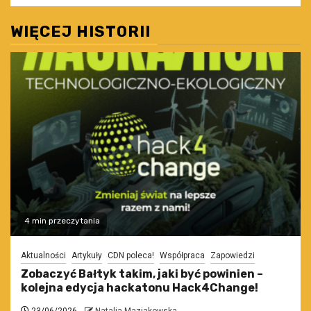
WIĘCEJ HISTORII
4 min przeczytania
Aktualności
Artykuły
CDN poleca!
Współpraca
Zapowiedzi
Zobaczyć Bałtyk takim, jaki być powinien –
kolejna edycja hackatonu Hack4Change!