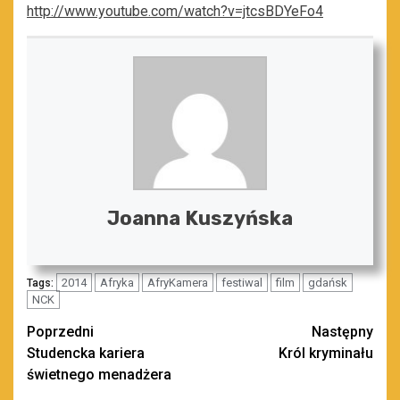
http://www.youtube.com/watch?v=jtcsBDYeFo4
Joanna Kuszyńska
2014
Afryka
AfryKamera
festiwal
film
gdańsk
Tags:
NCK
Zobacz
Poprzedni
Następny
Studencka kariera
Król kryminału
wpisy
świetnego menadżera