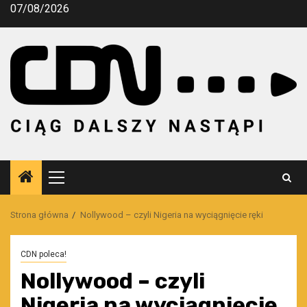
Przejdź
07/08/2026
do
treści
Menu
główne
Strona główna
Nollywood – czyli Nigeria na wyciągnięcie ręki
CDN poleca!
Nollywood – czyli
Nigeria na wyciągnięcie