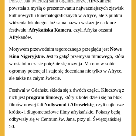
Polsce. Jak twierdzą sami organizatorzy,
AfryKamera
powstała z myślą o prezentowaniu najważniejszych zjawisk
kulturowych i kinematograficznych w Afryce, ale z punktu
widzenia lokalnego. Już sama nazwa wskazuje na klucz
festiwalu:
Afrykańska Kamera,
czyli Afryka oczami
Afrykanów.
Motywem przewodnim tegorocznego przeglądu jest
Nowe
Kino Nigeryjskie.
Jest to gał
ą
ź przemysłu filmowego, która
w ostatnim czasie potężnie się rozwija. Ma
ono
w sobie
ogromny potencjał i staje się docenian
a
nie tylko w Afryce,
ale także na całym świecie.
Festiwal w Gdańsku składa się z dwóch części. Kluczową z
nich jest
program filmowy
,
który z kolei dzieli się na
blok
filmów nowej fali
Nollywood
i
Afroselekt
ę
,
czyli najlepsze
krótko- i długometrażowe filmy afrykańskie. Pokazy będą
odbywały się w Centrum św. Jana, przy ul. Świętojańskiej
50.