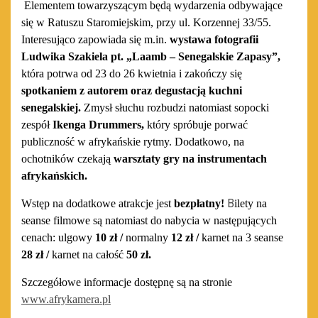
Elementem
towarzyszącym
będą wydarzenia odbywające
się w Ratuszu Staromiejskim, przy ul. Korzennej 33/55.
Interesująco zapowiada się m.in.
wystawa fotografii
Ludwika Szakiela pt. „
Laamb
–
Senegalskie Zapasy”
,
która potrwa od 23 do 26 kwietnia i zakończy się
spotkaniem z autorem oraz degustacją kuchni
senegalskiej.
Zmysł słuchu rozbudzi natomiast sopocki
zespół
Ikenga Drummers,
który spróbuje porwać
publiczność w afrykańskie rytmy.
Dodatkowo, na
ochotników czekają
warsztaty gry na instrumentach
afrykańskich.
B
Wstęp na dodatkowe atrakcje jest
bezpłatny!
ilety na
seanse filmowe są natomiast do nabycia w następujących
cenach: ulgowy
10 zł
/
normalny
12 zł
/
karnet na 3 seanse
28 zł
/
karnet na całość
50 zł
.
Szczegółowe informacje dostępnę są na stronie
www.afrykamera.pl