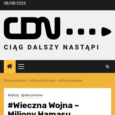
Przejdź
08/08/2026
do
treści
Menu
główne
Strona główna
#Wieczna Wojna – Miliony Hamasu
Artykuły
Społeczeństwo
#Wieczna Wojna –
Miliony Hamasu