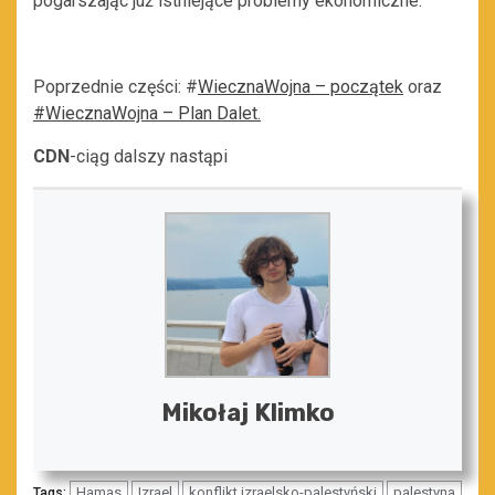
pogarszając już istniejące problemy ekonomiczne.
Poprzednie części: #
WiecznaWojna – początek
oraz
#WiecznaWojna – Plan Dalet.
CDN
-ciąg dalszy nastąpi
Mikołaj Klimko
Hamas
Izrael
konflikt izraelsko-palestyński
palestyna
Tags: