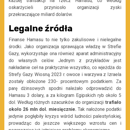
każdej transakcji na rzecz Hamasu, co według
oskarżycieli przyniosło organizacji zyski
przekraczające miliard dolarów.
Legalne źródła
Finanse Hamasu to nie tylko zakulisowe i nielegalne
środki. Jako organizacja sprawująca władzę w Strefie
Gazy, wykorzystuje ona również aparat administracyjny
do własnych celów. Jednym z przykładów jest
nakładanie ceł na praktycznie wszystko, co wjeżdża do
Strefy Gazy. Wiosną 2023 r. owoce i warzywa z Izraela
zostały obłożone 230- procentowym podatkiem. Za
parę dżinsowych spodni należało odprowadzić do
Hamasu 3 dolary, a za kilogram Egipskich ryb około 5
dol. Według różnych szacunków do organizacji
trafiało
około 26 mln dol. miesięcznie.
Tak nałożone podatki
jedynie pogłębiły kryzys wśród ludności palestyńskiej,
prowadząc do jeszcze większego wzrostu cen i