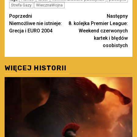
Strefa Gazy
WiecznaWojna
Zobacz
Poprzedni
Następny
Niemożliwe nie istnieje:
8. kolejka Premier League:
wpisy
Grecja i EURO 2004
Weekend czerwonych
kartek i błędów
osobistych
WIĘCEJ HISTORII