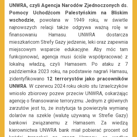
UNWRA, czyli Agencja Narodów Zjednoczonych ds.
Pomocy Uchodźcom Palestyńskim na Bliskim
wschodzie
, powołana w 1949 roku, w świetle
najnowszych relacji także odgrywa ważną rolę w
finansowaniu Hamasu. UNWRA dostarcza
mieszkańcom Strefy Gazy jedzenie, leki oraz zapewnia
miejscowym wsparcie edukacyjne. Aby móc tam
funkcjonować, agencja musi ściśle współpracować z
lokalną władzą, czyli Hamasem. Po ataku z 7
października 2023 roku, na podstawie nagrań Hamasu,
zidentyfikowano
12 terrorystów jako pracowników
UNWRA
. W czerwcu 2024 roku około stu Izraelczyków
wniosło zbiorowy pozew przeciw UNWRA, oskarżając
agencję o finansowanie terroryzmu. Jednym z głównych
zarzutów jest to, że instytucja ta powierzyła wymianę
dolarów na szekle (walutę używaną w Strefie Gazy)
bankowi związanemu z Hamasem. Za wiedzą
kierownictwa UNWRA bank miał pobierać procent od