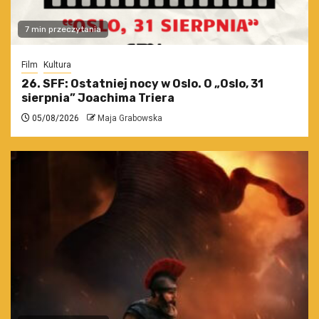
7 min przeczytania
Film
Kultura
26. SFF: Ostatniej nocy w Oslo. O „Oslo, 31
sierpnia” Joachima Triera
05/08/2026
Maja Grabowska