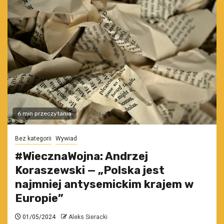
6 min przeczytania
Bez kategorii
Wywiad
#WiecznaWojna: Andrzej
Koraszewski — „Polska jest
najmniej antysemickim krajem w
Europie”
01/05/2024
Aleks Sieracki