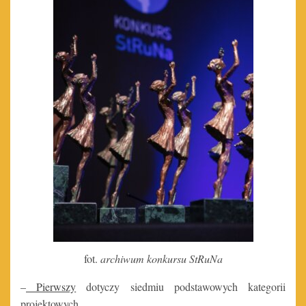
fot.
archiwum konkursu StRuNa
–
Pierwszy
dotyczy siedmiu podstawowych kategorii
projektowych.