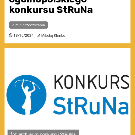
konkursu StRuNa
3 min przeczytania
13/10/2024
Mikołaj Klimko
fot. archiwum konkursu StRuNa