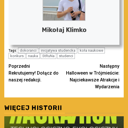
Mikołaj Klimko
dokoranci
inicjatywa studencka
koła naukowe
Tags:
konkurs
nauka
StRuNa
studenci
Zobacz
Poprzedni
Następny
Rekrutujemy! Dołącz do
Halloween w Trójmieście:
wpisy
naszej redakcji.
Najciekawsze Atrakcje i
Wydarzenia
WIĘCEJ HISTORII