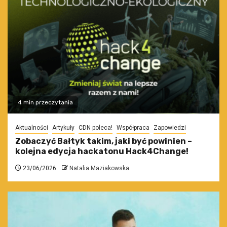
4 min przeczytania
Aktualności
Artykuły
CDN poleca!
Współpraca
Zapowiedzi
Zobaczyć Bałtyk takim, jaki być powinien –
kolejna edycja hackatonu Hack4Change!
23/06/2026
Natalia Maziakowska