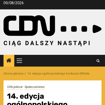
Przejdź
09/08/2026
do
treści
Menu
główne
Strona główna
14. edycja ogólnopolskiego konkursu StRuNa
CDN poleca!
Społeczeństwo
14. edycja
ogólnopolskiego