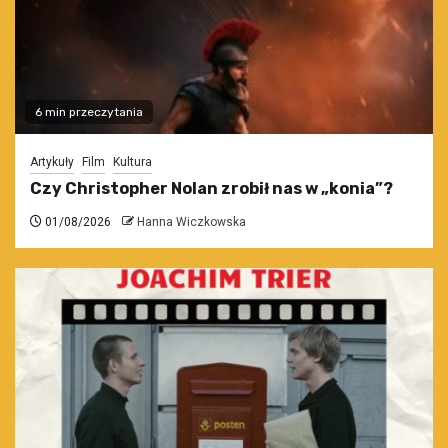
6 min przeczytania
Artykuły
Film
Kultura
Czy Christopher Nolan zrobił nas w „konia”?
01/08/2026
Hanna Wiczkowska