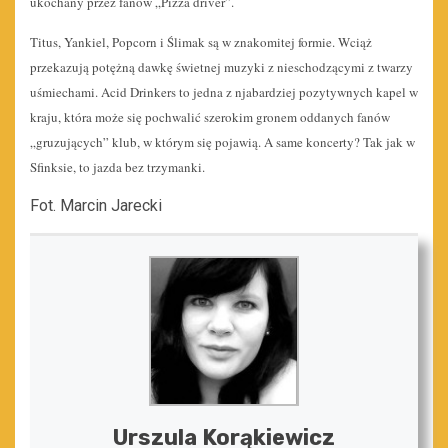
ukochany przez fanów „Pizza driver”.
Titus, Yankiel, Popcorn i Ślimak są w znakomitej formie. Wciąż
przekazują potężną dawkę świetnej muzyki z nieschodzącymi z twarzy
uśmiechami. Acid Drinkers to jedna z njabardziej pozytywnych kapel w
kraju, która może się pochwalić szerokim gronem oddanych fanów
„gruzujących” klub, w którym się pojawią. A same koncerty? Tak jak w
Sfinksie, to jazda bez trzymanki.
Fot. Marcin Jarecki
Urszula Korąkiewicz