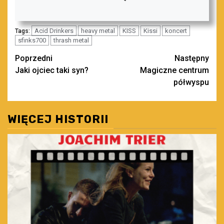
Acid Drinkers
heavy metal
KISS
Kissi
koncert
Tags:
sfinks700
thrash metal
Zobacz
Poprzedni
Następny
Jaki ojciec taki syn?
Magiczne centrum
wpisy
półwyspu
WIĘCEJ HISTORII