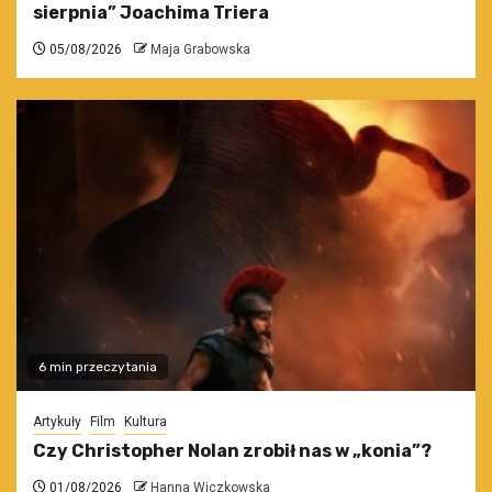
sierpnia” Joachima Triera
05/08/2026
Maja Grabowska
6 min przeczytania
Artykuły
Film
Kultura
Czy Christopher Nolan zrobił nas w „konia”?
01/08/2026
Hanna Wiczkowska