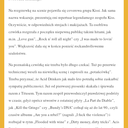
Na rozgrzewkę na scenie pojawiła się coverowa grupa Kissi. Jak sama
nazwa wskazuje, prezentują oni repertuar legendarnego zespołu Kiss.
Oczywiście, w odpowiednich strojach i makijażach. Ta osobliwa
czwórka rozgrzała z początku niepewną publikę takimi hitami, jak
m.in. „Love gun”, „Rock n’ roll all night” czy „I was made to lovin’
you”. Większość dała się w końcu ponieść rockandrollowemu
szaleństwu.
Na poznańską czwórkę nie trzeba było długo czekać. Tuż po przerwie
technicznej weszli na niewielką scenę i zaprosili na „potańcówkę”.
Trzeba przyznać, że Acid Drinkers jak mało kto potrafią sobie zaskarbić
sympatię publiczności. Już od pierwszej piosenki skakała i śpiewała
razem z Titusem. Tym razem zespół przewodniczył prawdziwej podróży
w czasie, gdyż oprócz utworów z ostatniej płyty „La Part du Diable”,
jak „Kill the Gringo” czy „Bundy’s DNA” cofnął się aż do lat 90., czyli
czasów albumu „Are you a rebel?”
(zagrali „I fuck the violence”) i
rozbujał w rytm „Flooded with wine” z „Dirty money, dirty tricks”. Acis