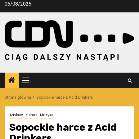
Przejdź
06/08/2026
do
treści
Menu
główne
Strona główna
Sopockie harce z Acid Drinkers
Artykuły
Kultura
Muzyka
Sopockie harce z Acid
Drinkers