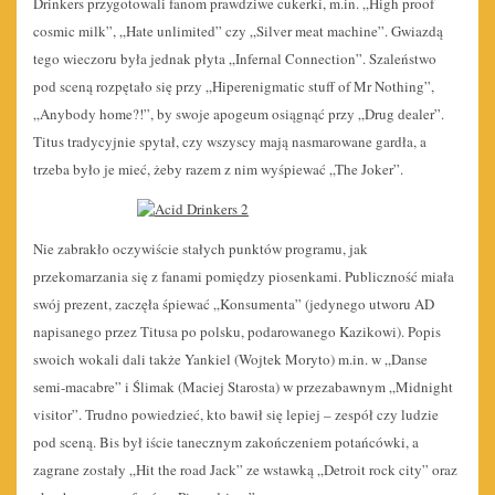
Drinkers przygotowali fanom prawdziwe cukerki, m.in. „High proof
cosmic milk”, „Hate unlimited” czy „Silver meat machine”. Gwiazdą
tego wieczoru była jednak płyta „Infernal Connection”.
Szaleństwo
pod sceną rozpętało się przy „Hiperenigmatic stuff of Mr Nothing”,
„Anybody home?!”, by swoje apogeum osiągnąć przy „Drug dealer”.
Titus tradycyjnie spytał, czy wszyscy mają nasmarowane gardła, a
trzeba było je mieć, żeby razem z nim wyśpiewać „The Joker”.
Nie zabrakło oczywiście stałych punktów programu, jak
przekomarzania się z fanami pomiędzy piosenkami. Publiczność miała
swój prezent, zaczęła śpiewać „Konsumenta” (jedynego utworu AD
napisanego przez Titusa po polsku, podarowanego Kazikowi). Popis
swoich wokali dali także Yankiel (Wojtek Moryto) m.in. w „Danse
semi-macabre” i Ślimak (Maciej Starosta) w przezabawnym „Midnight
visitor”. Trudno powiedzieć, kto bawił się lepiej – zespół czy ludzie
pod sceną. Bis był iście tanecznym zakończeniem potańcówki, a
zagrane zostały „Hit the road Jack” ze wstawką „Detroit rock city” oraz