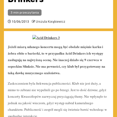
3 min przeczytania
10/06/2013
Urszula Korąkiewicz
Jeżeli miarą udanego koncertu mogą być obolałe mięśnie karku i
żebra obite o barierki, to w przypadku Acid Drinkers ich występy
zasługują na najwyższą ocenę. Nie inaczej działo się 9 czerwca w
sopockim Sfinksie. Nie ma pewności, czy klub był przygotowany na
taką dawkę muzycznego szaleństwa.
Zaskoczeniem była frekwencja publiczności. Klub nie jest duży, a
mimo to zebrani nie wypełnili go po brzegi. Jest to dość dziwne, gdyż
koncerty Kwasożłopów zazwyczaj przyciągają tłumy. Nie wpłynęło to
jednak na jakość wieczoru, gdyż występ nabrał kameralnego
charakteru. Publiczność i zespół mogli się świetnie bawić wchodząc w
swobodne interakcje.