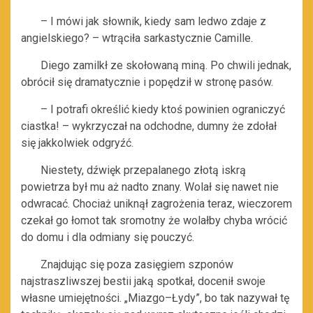
– I mówi jak słownik, kiedy sam ledwo zdaje z
angielskiego? – wtrąciła sarkastycznie Camille.
Diego zamilkł ze skołowaną miną. Po chwili jednak,
obrócił się dramatycznie i popędził w stronę pasów.
– I potrafi określić kiedy ktoś powinien ograniczyć
ciastka! – wykrzyczał na odchodne, dumny że zdołał
się jakkolwiek odgryźć.
Niestety, dźwięk przepalanego złotą iskrą
powietrza był mu aż nadto znany. Wolał się nawet nie
odwracać. Chociaż uniknął zagrożenia teraz, wieczorem
czekał go łomot tak sromotny że wolałby chyba wrócić
do domu i dla odmiany się pouczyć.
Znajdując się poza zasięgiem szponów
najstraszliwszej bestii jaką spotkał, docenił swoje
własne umiejętności. „Miazgo–Łydy”, bo tak nazywał tę