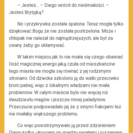
– Jesteś… – Diego wrócił do nieśmiałości. –
Jesteś Brytyjką?
No i przykrywka została spalona. Teraz mogła tylko
dziękować Bogu że nie została postrzelona. Może i
chłopak nie należał do najmądrzejszych, ale był za
cwany żeby go okłamywać.
W takim miejscu jak to nie miała się czego obawiać.
Ilość magicznej energii jaką czuła od mieszkańców
tego miasta nie mogła się równać z jej rodzimymi
stronami. Od dziecka szkolono ją do walki przeciwko
broni palnej, więc z lokalnymi władzami nie miała
problemów. W całym mieście było nie więcej niż
dwudziestu magów i jeszcze mniej paladynów.
Przeczucie podpowiadało jej że z innymi frakcjami też
nie miałaby większego problemu.
Co więc powstrzymywało ją przed zdzieleniem
Diego kolbą, ukryciem go między regałami i ruszeniem