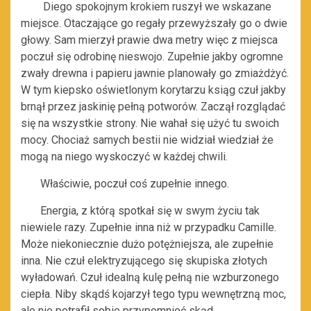
Diego spokojnym krokiem ruszył we wskazane
miejsce. Otaczające go regały przewyższały go o dwie
głowy. Sam mierzył prawie dwa metry więc z miejsca
poczuł się odrobinę nieswojo. Zupełnie jakby ogromne
zwały drewna i papieru jawnie planowały go zmiażdżyć.
W tym kiepsko oświetlonym korytarzu ksiąg czuł jakby
brnął przez jaskinię pełną potworów. Zaczął rozglądać
się na wszystkie strony. Nie wahał się użyć tu swoich
mocy. Chociaż samych bestii nie widział wiedział że
mogą na niego wyskoczyć w każdej chwili.
Właściwie, poczuł coś zupełnie innego.
Energia, z którą spotkał się w swym życiu tak
niewiele razy. Zupełnie inna niż w przypadku Camille.
Może niekoniecznie dużo potężniejsza, ale zupełnie
inna. Nie czuł elektryzującego się skupiska złotych
wyładowań. Czuł idealną kulę pełną nie wzburzonego
ciepła. Niby skądś kojarzył tego typu wewnętrzną moc,
ale nie potrafił sobie przypomnieć skąd.