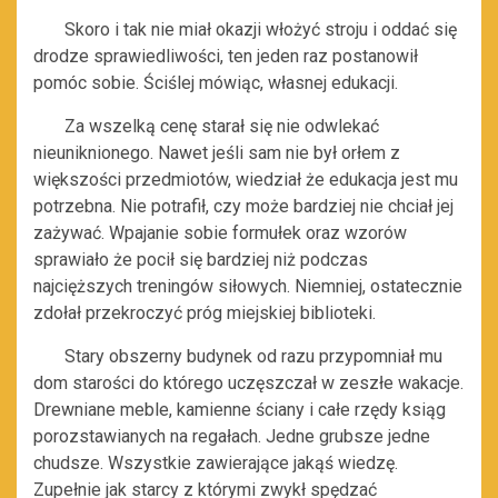
Skoro i tak nie miał okazji włożyć stroju i oddać się
drodze sprawiedliwości, ten jeden raz postanowił
pomóc sobie. Ściślej mówiąc, własnej edukacji.
Za wszelką cenę starał się nie odwlekać
nieuniknionego. Nawet jeśli sam nie był orłem z
większości przedmiotów, wiedział że edukacja jest mu
potrzebna. Nie potrafił, czy może bardziej nie chciał jej
zażywać. Wpajanie sobie formułek oraz wzorów
sprawiało że pocił się bardziej niż podczas
najcięższych treningów siłowych. Niemniej, ostatecznie
zdołał przekroczyć próg miejskiej biblioteki.
Stary obszerny budynek od razu przypomniał mu
dom starości do którego uczęszczał w zeszłe wakacje.
Drewniane meble, kamienne ściany i całe rzędy ksiąg
porozstawianych na regałach. Jedne grubsze jedne
chudsze. Wszystkie zawierające jakąś wiedzę.
Zupełnie jak starcy z którymi zwykł spędzać