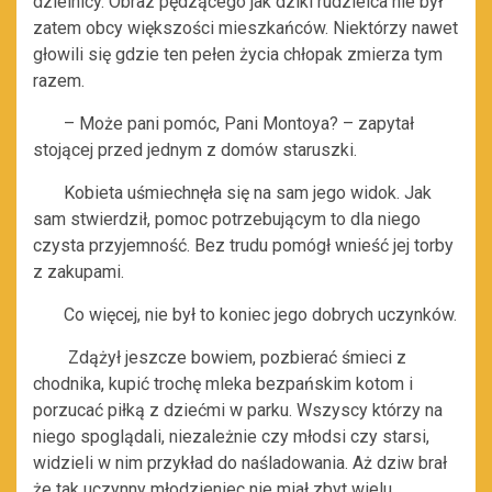
dzielnicy. Obraz pędzącego jak dziki rudzielca nie był
zatem obcy większości mieszkańców. Niektórzy nawet
głowili się gdzie ten pełen życia chłopak zmierza tym
razem.
– Może pani pomóc, Pani Montoya? – zapytał
stojącej przed jednym z domów staruszki.
Kobieta uśmiechnęła się na sam jego widok. Jak
sam stwierdził, pomoc potrzebującym to dla niego
czysta przyjemność. Bez trudu pomógł wnieść jej torby
z zakupami.
Co więcej, nie był to koniec jego dobrych uczynków.
Zdążył jeszcze bowiem, pozbierać śmieci z
chodnika, kupić trochę mleka bezpańskim kotom i
porzucać piłką z dziećmi w parku. Wszyscy którzy na
niego spoglądali, niezależnie czy młodsi czy starsi,
widzieli w nim przykład do naśladowania. Aż dziw brał
że tak uczynny młodzieniec nie miał zbyt wielu