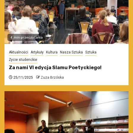
4 min przeczytania
Aktualności
Artykuły
Kultura
Nasza Sztuka
Sztuka
Życie studenckie
Za nami VI edycja Slamu Poetyckiego!
25/11/2025
Zuza Brzóska