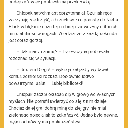
podejrzeń, więc postawiła na przykrywkę.
Chłopak natychmiast oprzytomniał. Czuł jak ręce
zaczynają się trząść, a brzuch woła o pomstę do Nieba.
Blask w błękicie oczu tej drobnej dziewczyny odbierał
mu stabilność w nogach. Wiedział że z każdą sekundą
jest coraz gorzej.
– Jak masz na imię? – Dziewczyna próbowała
rozeznać się w sytuacji.
– Jestem Diego! – wykrzyczał jakby wydawał
komuś żołnierski rozkaz. Dosłownie ledwo
powstrzymał salut. – Lubię biblioteki!
Chłopak zaczął okładać się w głowę we własnych
myślach. Nie potrafił uwierzyć co się z nim dzieje.
Chociaż dalej grał dobrą minę do złej gry, nie miał
zielonego pojęcia jak to zakończyć. Jedno było pewne,
pięści odmówiły mu posłuszeństwa.