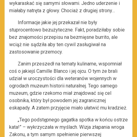
wykaraskać się samymi słowami. Jedno uderzenie i
miałaby natręta z głowy. Chociaż z drugiej strony…
Informacje jakie jej przekazał nie były
stuprocentowo bezużyteczne. Fakt, poradziłaby sobie
bez znajomości przepisu na bezmięsne burrito, ale
wciąż nie sądziła aby ten cywil zasługiwał na
zastosowanie przemocy.
Zanim przeszedł na tematy kulinarne, wspomniał
coś o jakiejś Camille Blanco i jej ojcu. O tym że brali
udział w uroczystości dla weteranów wojennych w
ogrodach muzeum historii naturalnej. Tego samego
muzeum, gdzie rzekomo miał znajdować się cel
osobnika, który był powodem jej zagranicznej
eskapady. A zatem przyjęcie miało ułatwić mu kradzież.
„Tego podstępnego gagatka spotka w końcu ostrze
kata!” – wykrzyczała w myślach. Wizja złapania wroga
Zakonu, a tym samym spełnienie pierwszej