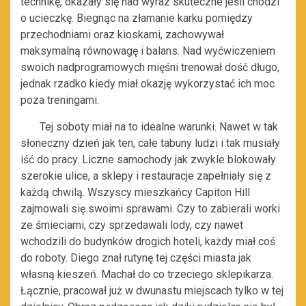
technikę, okazały się nad wyraz skuteczne jeśli chodzi
o ucieczkę. Biegnąc na złamanie karku pomiędzy
przechodniami oraz kioskami, zachowywał
maksymalną równowagę i balans. Nad wyćwiczeniem
swoich nadprogramowych mięśni trenował dość długo,
jednak rzadko kiedy miał okazję wykorzystać ich moc
poza treningami.
Tej soboty miał na to idealne warunki. Nawet w tak
słoneczny dzień jak ten, całe tabuny ludzi i tak musiały
iść do pracy. Liczne samochody jak zwykle blokowały
szerokie ulice, a sklepy i restauracje zapełniały się z
każdą chwilą. Wszyscy mieszkańcy Capiton Hill
zajmowali się swoimi sprawami. Czy to zabierali worki
ze śmieciami, czy sprzedawali lody, czy nawet
wchodzili do budynków drogich hoteli, każdy miał coś
do roboty. Diego znał rutynę tej części miasta jak
własną kieszeń. Machał do co trzeciego sklepikarza.
Łącznie, pracował już w dwunastu miejscach tylko w tej