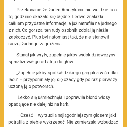
Przekonanie że żaden Amerykanin nie wejdzie tu o
tej godzinie okazało się błędne. Ledwo znalazła
całkiem przydatne informacje, a już natrafiła na jednego
z nich. Co gorsza, ten rudy osobnik zdołał ją nieźle
zaskoczyć. Plus był natomiast taki, że nie stanowił
raczej żadnego zagrożenia.
Stanął jak wryty, zupełnie jakby widok dziewczyny
sparaliżował go od stóp do głów.
„Zupełnie jakby spotkał dzikiego gargulca w środku
lasu” – przypomniały jej się czasy gdy po raz pierwszy
uczoną ją o potworach.
Lekko się uśmiechnęła i poprawiła blond włosy
opadające nie dalej niż na kark.
– Cześć – wyrzuciła najłagodniejszym głosem jaki
potrafiła z siebie wykrzesać. Nie zamierzała wzbudzać