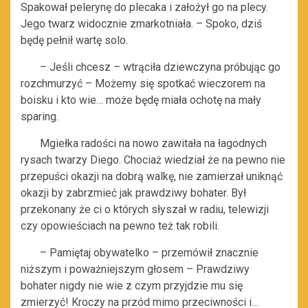
Spakował pelerynę do plecaka i założył go na plecy.
Jego twarz widocznie zmarkotniała. – Spoko, dziś
będę pełnił wartę solo.
– Jeśli chcesz – wtrąciła dziewczyna próbując go
rozchmurzyć – Możemy się spotkać wieczorem na
boisku i kto wie… może będę miała ochotę na mały
sparing.
Mgiełka radości na nowo zawitała na łagodnych
rysach twarzy Diego. Chociaż wiedział że na pewno nie
przepuści okazji na dobrą walkę, nie zamierzał uniknąć
okazji by zabrzmieć jak prawdziwy bohater. Był
przekonany że ci o których słyszał w radiu, telewizji
czy opowieściach na pewno też tak robili.
– Pamiętaj obywatelko – przemówił znacznie
niższym i poważniejszym głosem – Prawdziwy
bohater nigdy nie wie z czym przyjdzie mu się
zmierzyć! Kroczy na przód mimo przeciwności i…