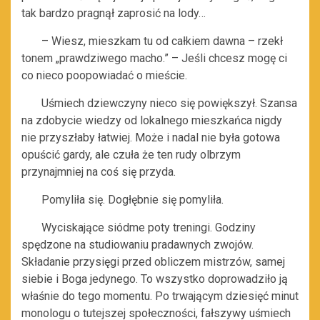
tak bardzo pragnął zaprosić na lody…
– Wiesz, mieszkam tu od całkiem dawna – rzekł
tonem „prawdziwego macho.” – Jeśli chcesz mogę ci
co nieco poopowiadać o mieście.
Uśmiech dziewczyny nieco się powiększył. Szansa
na zdobycie wiedzy od lokalnego mieszkańca nigdy
nie przyszłaby łatwiej. Może i nadal nie była gotowa
opuścić gardy, ale czuła że ten rudy olbrzym
przynajmniej na coś się przyda.
Pomyliła się. Dogłębnie się pomyliła.
Wyciskające siódme poty treningi. Godziny
spędzone na studiowaniu pradawnych zwojów.
Składanie przysięgi przed obliczem mistrzów, samej
siebie i Boga jedynego. To wszystko doprowadziło ją
właśnie do tego momentu. Po trwającym dziesięć minut
monologu o tutejszej społeczności, fałszywy uśmiech