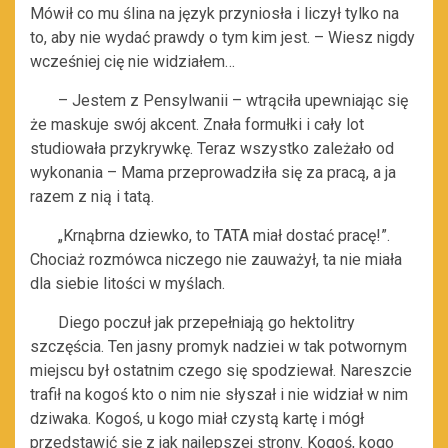
Mówił co mu ślina na język przyniosła i liczył tylko na
to, aby nie wydać prawdy o tym kim jest. – Wiesz nigdy
wcześniej cię nie widziałem…
– Jestem z Pensylwanii – wtrąciła upewniając się
że maskuje swój akcent. Znała formułki i cały lot
studiowała przykrywkę. Teraz wszystko zależało od
wykonania – Mama przeprowadziła się za pracą, a ja
razem z nią i tatą.
„Krnąbrna dziewko, to TATA miał dostać pracę!”.
Chociaż rozmówca niczego nie zauważył, ta nie miała
dla siebie litości w myślach.
Diego poczuł jak przepełniają go hektolitry
szczęścia. Ten jasny promyk nadziei w tak potwornym
miejscu był ostatnim czego się spodziewał. Nareszcie
trafił na kogoś kto o nim nie słyszał i nie widział w nim
dziwaka. Kogoś, u kogo miał czystą kartę i mógł
przedstawić się z jak najlepszej strony. Kogoś, kogo