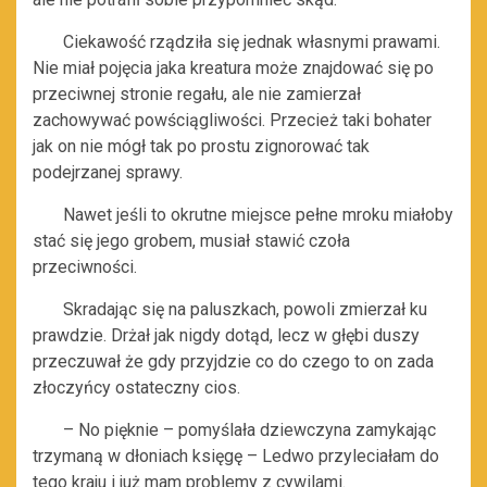
Ciekawość rządziła się jednak własnymi prawami.
Nie miał pojęcia jaka kreatura może znajdować się po
przeciwnej stronie regału, ale nie zamierzał
zachowywać powściągliwości. Przecież taki bohater
jak on nie mógł tak po prostu zignorować tak
podejrzanej sprawy.
Nawet jeśli to okrutne miejsce pełne mroku miałoby
stać się jego grobem, musiał stawić czoła
przeciwności.
Skradając się na paluszkach, powoli zmierzał ku
prawdzie. Drżał jak nigdy dotąd, lecz w głębi duszy
przeczuwał że gdy przyjdzie co do czego to on zada
złoczyńcy ostateczny cios.
– No pięknie – pomyślała dziewczyna zamykając
trzymaną w dłoniach księgę – Ledwo przyleciałam do
tego kraju i już mam problemy z cywilami.