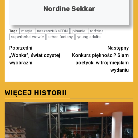
Nordine Sekkar
magia
naszasztukaCDN
pisanie
rodzina
Tags:
superbohaterowie
urban fantasy
young adults
Zobacz
Poprzedni
Następny
„Wonka”, świat czystej
Konkurs piękności? Slam
wpisy
wyobraźni
poetycki w trójmiejskim
wydaniu
WIĘCEJ HISTORII