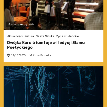
4 min przeczytania
Aktualności
Kultura
Nasza Sztuka
Życie studenckie
Dwójka Karo triumfuje w II edycji Slamu
Poetyckiego
02/12/2024
Zuza Brzóska