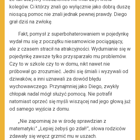
kolegów. Ci którzy znali go wyłącznie jako dobrą duszę
niosącą pomoc nie znali jednak pewnej prawdy. Diego
grał dziś na zwłokę.
Fakt, pomysł z superbohaterowaniem w pojedynkę
wydał mu się z początku niesamowicie pociągający,
ale z czasem stracił na atrakcyjności. Wydurnianie się w
pojedynkę zawsze tylko przysparzało mu problemów.
Czy to w szkole czy to w domu, nikt nawet nie
próbował go zrozumieć. Jedni się śmiali i wyzywali od
dziwaków, a inni uznawali za dowód błędu
wychowawczego. Przynajmniej jako Diego, zwykły
chłopak nadal mógł służyć pomocą. Nie potrafił
natomiast oprzeć się myśli wiszącej nad jego głową już
od samego wyjścia z domu.
„Nie zapominaj że w środę sprawdzian z
matematyki.” „Lepiej żebyś go zdał!”, słowa rodziców
zdawały się wręcz grzmić mu w uszach.