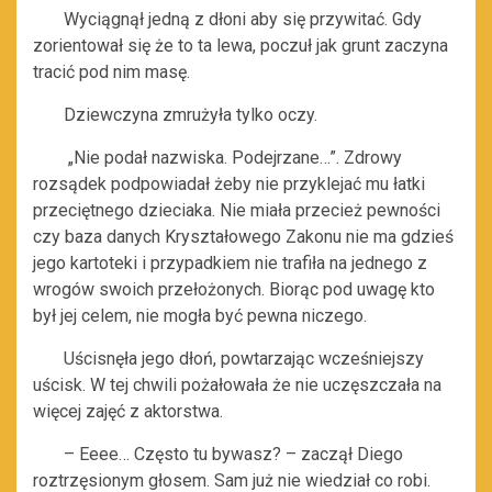
Wyciągnął jedną z dłoni aby się przywitać. Gdy
zorientował się że to ta lewa, poczuł jak grunt zaczyna
tracić pod nim masę.
Dziewczyna zmrużyła tylko oczy.
„Nie podał nazwiska. Podejrzane…”. Zdrowy
rozsądek podpowiadał żeby nie przyklejać mu łatki
przeciętnego dzieciaka. Nie miała przecież pewności
czy baza danych Kryształowego Zakonu nie ma gdzieś
jego kartoteki i przypadkiem nie trafiła na jednego z
wrogów swoich przełożonych. Biorąc pod uwagę kto
był jej celem, nie mogła być pewna niczego.
Uścisnęła jego dłoń, powtarzając wcześniejszy
uścisk. W tej chwili pożałowała że nie uczęszczała na
więcej zajęć z aktorstwa.
– Eeee… Często tu bywasz? – zaczął Diego
roztrzęsionym głosem. Sam już nie wiedział co robi.