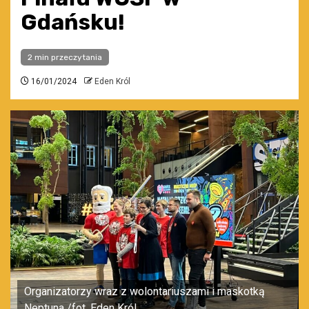
Gdańsku!
2 min przeczytania
16/01/2024
Eden Król
Organizatorzy wraz z wolontariuszami i maskotką
Neptuna /fot. Eden Król