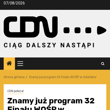
Przejdź
07/08/2026
do
treści
Menu
główne
Strona główna
Znamy już program 32 Finału WOŚP w Gdańsku!
CDN poleca!
Znamy już program 32
Finału WOŚP w