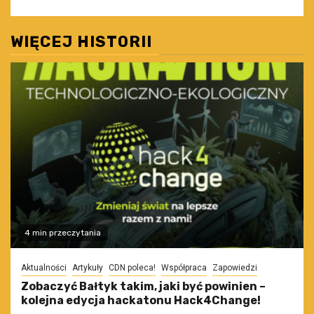
WIĘCEJ HISTORII
4 min przeczytania
Aktualności
Artykuły
CDN poleca!
Współpraca
Zapowiedzi
Zobaczyć Bałtyk takim, jaki być powinien –
kolejna edycja hackatonu Hack4Change!