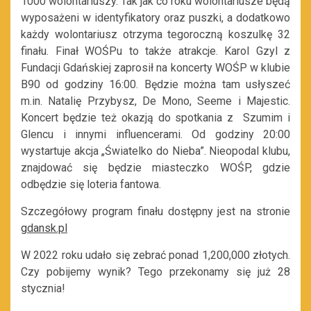
1000 wolontariuszy. Tak jak co roku wolontariusze będą
wyposażeni w identyfikatory oraz puszki, a dodatkowo
każdy wolontariusz otrzyma tegoroczną koszulkę 32
finału. Finał WOŚPu to także atrakcje. Karol Gzyl z
Fundacji Gdańskiej zaprosił na koncerty WOŚP w klubie
B90 od godziny 16:00. Będzie można tam usłyszeć
m.in. Natalię Przybysz, De Mono, Seeme i Majestic.
Koncert będzie też okazją do spotkania z Szumim i
Glencu i innymi influencerami. Od godziny 20:00
wystartuje akcja „Światelko do Nieba”. Nieopodal klubu,
znajdować się będzie miasteczko WOŚP, gdzie
odbędzie się loteria fantowa.
Szczegółowy program finału dostępny jest na stronie
gdansk.pl
W 2022 roku udało się zebrać ponad 1,200,000 złotych.
Czy pobijemy wynik? Tego przekonamy się już 28
stycznia!