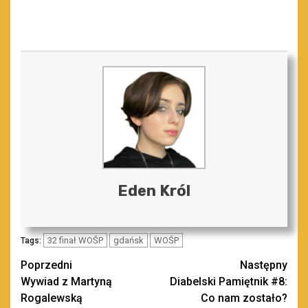
Eden Król
32 finał WOŚP
gdańsk
WOŚP
Tags:
Zobacz
Poprzedni
Następny
Wywiad z Martyną
Diabelski Pamiętnik #8:
wpisy
Rogalewską
Co nam zostało?