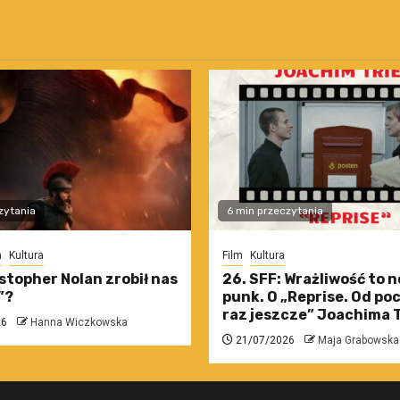
zytania
6 min przeczytania
m
Kultura
Film
Kultura
stopher Nolan zrobił nas
26. SFF: Wrażliwość to 
”?
punk. O „Reprise. Od po
raz jeszcze” Joachima T
26
Hanna Wiczkowska
21/07/2026
Maja Grabowska