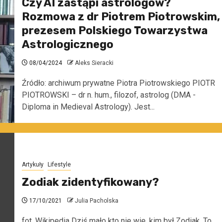
Czy AI zastąpi astrologów?
Rozmowa z dr Piotrem Piotrowskim,
prezesem Polskiego Towarzystwa
Astrologicznego
08/04/2024
Aleks Sieracki
Źródło: archiwum prywatne Piotra Piotrowskiego PIOTR
PIOTROWSKI – dr n. hum., filozof, astrolog (DMA -
Diploma in Medieval Astrology). Jest...
Artykuły
Lifestyle
Zodiak zidentyfikowany?
17/10/2021
Julia Pacholska
fot. Wikipedia Dziś mało kto nie wie, kim był Zodiak. To