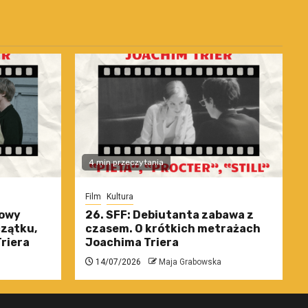
4 min przeczytania
Film
Kultura
nowy
26. SFF: Debiutanta zabawa z
czątku,
czasem. O krótkich metrażach
riera
Joachima Triera
14/07/2026
Maja Grabowska