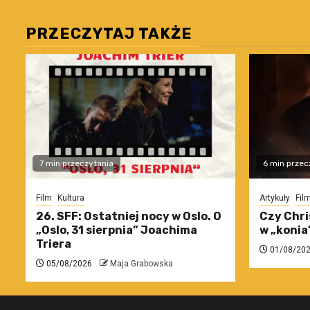
PRZECZYTAJ TAKŻE
7 min przeczytania
6 min przec
Film
Kultura
Artykuły
Fil
26. SFF: Ostatniej nocy w Oslo. O
Czy Chri
„Oslo, 31 sierpnia” Joachima
w „konia
Triera
01/08/20
05/08/2026
Maja Grabowska