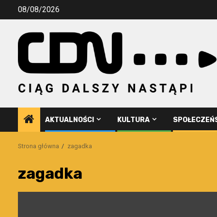
Przejdź
08/08/2026
do
treści
AKTUALNOŚCI
KULTURA
SPOŁECZEŃ
Strona główna
zagadka
zagadka