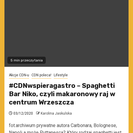
5 min przeczytania
Akcje CDN-u
CDN poleca!
Lifestyle
#CDNwspieragastro – Spaghetti
Bar Niko, czyli makaronowy raj w
centrum Wrzeszcza
03/12/2020
Karolina Jaskulska
fot.archiwum prywatne autora Carbonara, Bolognese,
Napoli a może Puttanesca? Który rodzaj spaghetti jest