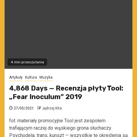
4 min przeczytania
Artykuły
Kultura
Muzyka
4,868 Days — Recenzja płyty Tool:
„Fear Inoculum” 2019
27/05/2021
Jędrzej Kita
fot. materiały promocyjne Tool jest zespołem
trafiającym raczej do wąskiego grona słuchaczy.
Psychodela, trans, kunszt — wszystkie te określenia są