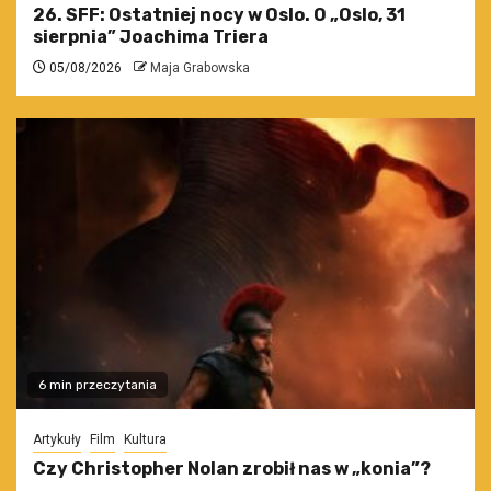
26. SFF: Ostatniej nocy w Oslo. O „Oslo, 31
sierpnia” Joachima Triera
05/08/2026
Maja Grabowska
6 min przeczytania
Artykuły
Film
Kultura
Czy Christopher Nolan zrobił nas w „konia”?