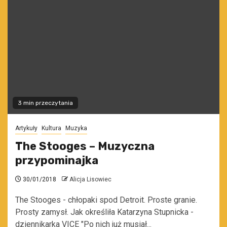
3 min przeczytania
Artykuły
Kultura
Muzyka
The Stooges – Muzyczna
przypominajka
30/01/2018
Alicja Lisowiec
The Stooges - chłopaki spod Detroit. Proste granie.
Prosty zamysł. Jak określiła Katarzyna Stupnicka -
dziennikarka VICE "Po nich już musiał...