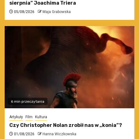
sierpnia” Joachima Triera
05/08/2026
Maja Grabowska
6 min przeczytania
Artykuły
Film
Kultura
Czy Christopher Nolan zrobił nas w „konia”?
01/08/2026
Hanna Wiczkowska