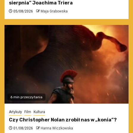
sierpnia” Joachima Triera
05/08/2026
Maja Grabowska
6 min przeczytania
Artykuły
Film
Kultura
Czy Christopher Nolan zrobił nas w „konia”?
01/08/2026
Hanna Wiczkowska