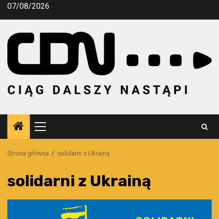
Przejdź
07/08/2026
do
treści
Menu
główne
Strona główna
solidarni z Ukrainą
solidarni z Ukrainą