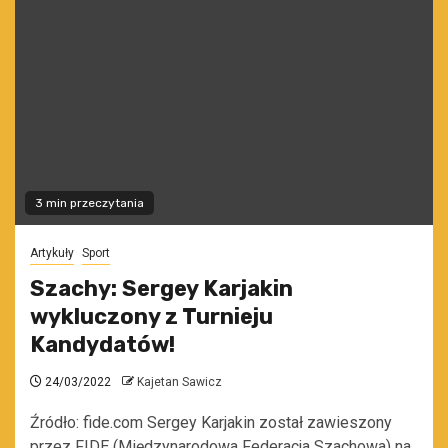
3 min przeczytania
Artykuły
Sport
Szachy: Sergey Karjakin
wykluczony z Turnieju
Kandydatów!
24/03/2022
Kajetan Sawicz
Źródło: fide.com Sergey Karjakin został zawieszony
przez FIDE (Międzynarodowa Federacja Szachowa) na