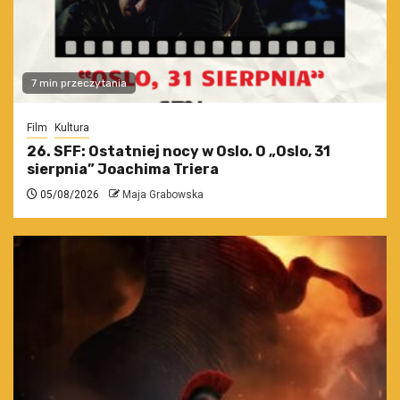
7 min przeczytania
Film
Kultura
26. SFF: Ostatniej nocy w Oslo. O „Oslo, 31
sierpnia” Joachima Triera
05/08/2026
Maja Grabowska