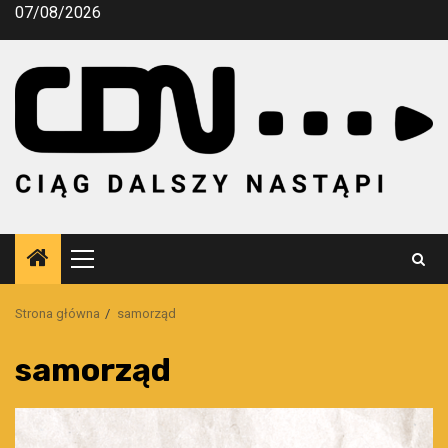
Przejdź
07/08/2026
do
treści
Menu
główne
Strona główna
samorząd
samorząd