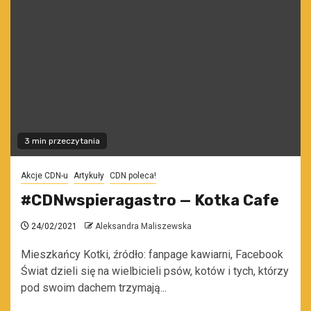
3 min przeczytania
Akcje CDN-u
Artykuły
CDN poleca!
#CDNwspieragastro — Kotka Cafe
24/02/2021
Aleksandra Maliszewska
Mieszkańcy Kotki, źródło: fanpage kawiarni, Facebook
Świat dzieli się na wielbicieli psów, kotów i tych, którzy
pod swoim dachem trzymają...